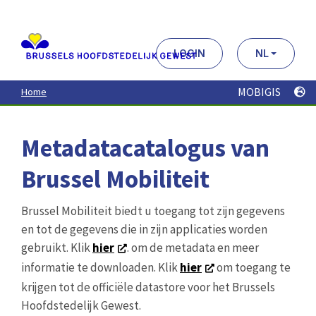
Aller
au
contenu
principal
LOGIN
NL
MOBIGIS
Home
Metadatacatalogus van
Brussel Mobiliteit
Brussel Mobiliteit biedt u toegang tot zijn gegevens
en tot de gegevens die in zijn applicaties worden
gebruikt. Klik
hier
. om de metadata en meer
informatie te downloaden. Klik
hier
om toegang te
krijgen tot de officiële datastore voor het Brussels
Hoofdstedelijk Gewest.