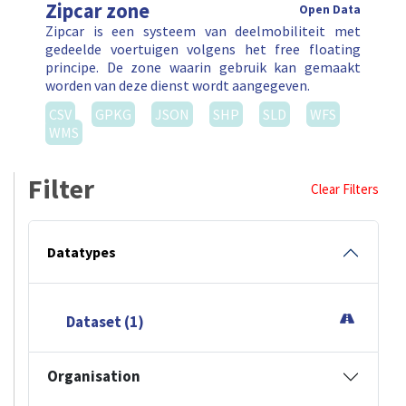
Zipcar zone
Open Data
Zipcar is een systeem van deelmobiliteit met
gedeelde voertuigen volgens het free floating
principe. De zone waarin gebruik kan gemaakt
worden van deze dienst wordt aangegeven.
CSV
GPKG
JSON
SHP
SLD
WFS
WMS
Filter
Clear Filters
Datatypes
Dataset (1)
Organisation