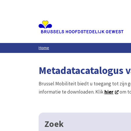
Aller
au
contenu
principal
Home
Metadatacatalogus va
Brussel Mobiliteit biedt u toegang tot zijn 
informatie te downloaden. Klik
hier
om to
Zoek