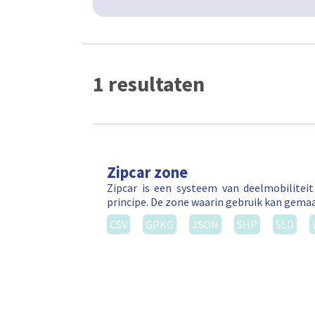
1 resultaten
Zipcar zone
Zipcar is een systeem van deelmobilitei
principe. De zone waarin gebruik kan gema
CSV
GPKG
JSON
SHP
SLD