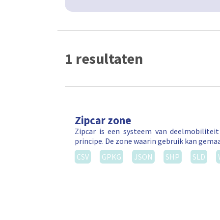
1 resultaten
Zipcar zone
Zipcar is een systeem van deelmobilitei
principe. De zone waarin gebruik kan gema
CSV
GPKG
JSON
SHP
SLD