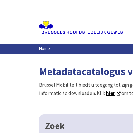
Aller
au
contenu
principal
Home
Metadatacatalogus va
Brussel Mobiliteit biedt u toegang tot zijn 
informatie te downloaden. Klik
hier
om to
Zoek