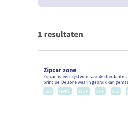
1 resultaten
Zipcar zone
Zipcar is een systeem van deelmobilitei
principe. De zone waarin gebruik kan gema
CSV
GPKG
JSON
SHP
SLD