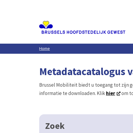
Aller
au
contenu
principal
Home
Metadatacatalogus va
Brussel Mobiliteit biedt u toegang tot zijn 
informatie te downloaden. Klik
hier
om to
Zoek