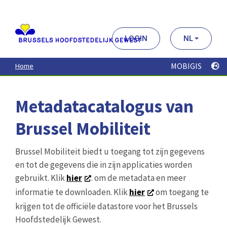
Aller
au
contenu
principal
LOGIN
NL
MOBIGIS
Home
Metadatacatalogus van
Brussel Mobiliteit
Brussel Mobiliteit biedt u toegang tot zijn gegevens
en tot de gegevens die in zijn applicaties worden
gebruikt. Klik
hier
. om de metadata en meer
informatie te downloaden. Klik
hier
om toegang te
krijgen tot de officiële datastore voor het Brussels
Hoofdstedelijk Gewest.