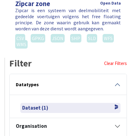
Zipcar zone
Open Data
Zipcar is een systeem van deelmobiliteit met
gedeelde voertuigen volgens het free floating
principe. De zone waarin gebruik kan gemaakt
worden van deze dienst wordt aangegeven.
CSV
GPKG
JSON
SHP
SLD
WFS
WMS
Filter
Clear Filters
Datatypes
Dataset (1)
Organisation