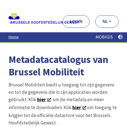
Aller
au
contenu
principal
LOGIN
NL
MOBIGIS
Home
Metadatacatalogus van
Brussel Mobiliteit
Brussel Mobiliteit biedt u toegang tot zijn gegevens
en tot de gegevens die in zijn applicaties worden
gebruikt. Klik
hier
. om de metadata en meer
informatie te downloaden. Klik
hier
om toegang te
krijgen tot de officiële datastore voor het Brussels
Hoofdstedelijk Gewest.