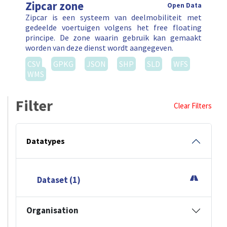
Zipcar zone
Open Data
Zipcar is een systeem van deelmobiliteit met
gedeelde voertuigen volgens het free floating
principe. De zone waarin gebruik kan gemaakt
worden van deze dienst wordt aangegeven.
CSV
GPKG
JSON
SHP
SLD
WFS
WMS
Filter
Clear Filters
Datatypes
Dataset (1)
Organisation