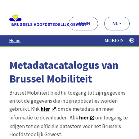
Aller
au
contenu
principal
LOGIN
NL
MOBIGIS
Home
Metadatacatalogus van
Brussel Mobiliteit
Brussel Mobiliteit biedt u toegang tot zijn gegevens
en tot de gegevens die in zijn applicaties worden
gebruikt. Klik
hier
. om de metadata en meer
informatie te downloaden. Klik
hier
om toegang te
krijgen tot de officiële datastore voor het Brussels
Hoofdstedelijk Gewest.