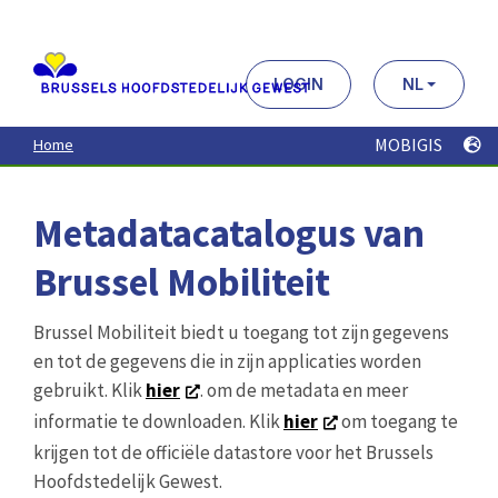
Aller
au
contenu
principal
LOGIN
NL
MOBIGIS
Home
Metadatacatalogus van
Brussel Mobiliteit
Brussel Mobiliteit biedt u toegang tot zijn gegevens
en tot de gegevens die in zijn applicaties worden
gebruikt. Klik
hier
. om de metadata en meer
informatie te downloaden. Klik
hier
om toegang te
krijgen tot de officiële datastore voor het Brussels
Hoofdstedelijk Gewest.