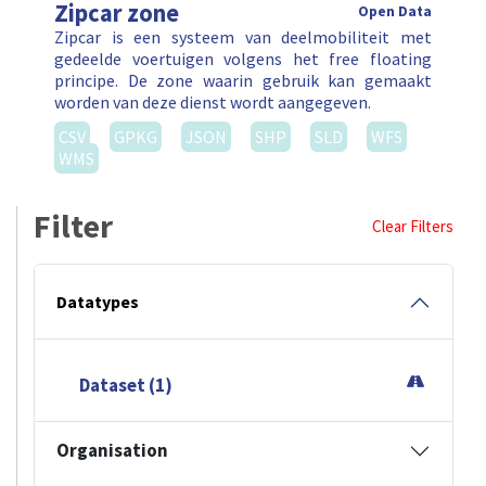
Zipcar zone
Open Data
Zipcar is een systeem van deelmobiliteit met
gedeelde voertuigen volgens het free floating
principe. De zone waarin gebruik kan gemaakt
worden van deze dienst wordt aangegeven.
CSV
GPKG
JSON
SHP
SLD
WFS
WMS
Filter
Clear Filters
Datatypes
Dataset (1)
Organisation