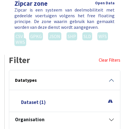
Zipcar zone
Open Data
Zipcar is een systeem van deelmobiliteit met
gedeelde voertuigen volgens het free floating
principe. De zone waarin gebruik kan gemaakt
worden van deze dienst wordt aangegeven.
CSV
GPKG
JSON
SHP
SLD
WFS
WMS
Filter
Clear Filters
Datatypes
Dataset (1)
Organisation