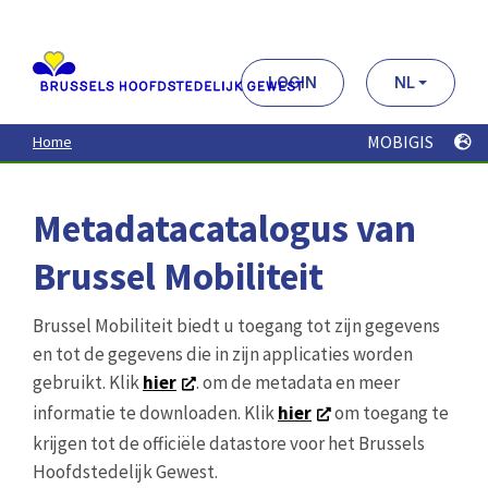
Aller
au
contenu
principal
LOGIN
NL
MOBIGIS
Home
Metadatacatalogus van
Brussel Mobiliteit
Brussel Mobiliteit biedt u toegang tot zijn gegevens
en tot de gegevens die in zijn applicaties worden
gebruikt. Klik
hier
. om de metadata en meer
informatie te downloaden. Klik
hier
om toegang te
krijgen tot de officiële datastore voor het Brussels
Hoofdstedelijk Gewest.