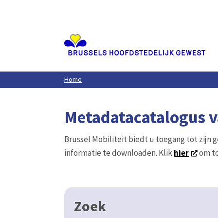
Aller
au
contenu
principal
Home
Metadatacatalogus va
Brussel Mobiliteit biedt u toegang tot zijn 
informatie te downloaden. Klik
hier
om to
Zoek