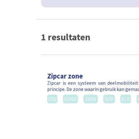
1 resultaten
Zipcar zone
Zipcar is een systeem van deelmobilitei
principe. De zone waarin gebruik kan gema
CSV
GPKG
JSON
SHP
SLD