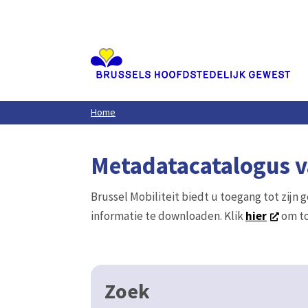
Aller
au
contenu
principal
Home
Metadatacatalogus va
Brussel Mobiliteit biedt u toegang tot zijn 
informatie te downloaden. Klik
hier
om to
Zoek