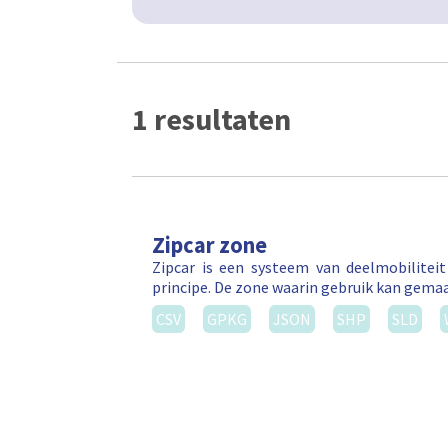
1 resultaten
Zipcar zone
Zipcar is een systeem van deelmobilitei
principe. De zone waarin gebruik kan gema
CSV
GPKG
JSON
SHP
SLD