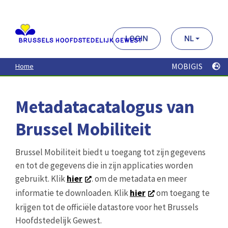
Aller
au
contenu
principal
LOGIN
NL
MOBIGIS
Home
Metadatacatalogus van
Brussel Mobiliteit
Brussel Mobiliteit biedt u toegang tot zijn gegevens
en tot de gegevens die in zijn applicaties worden
gebruikt. Klik
hier
. om de metadata en meer
informatie te downloaden. Klik
hier
om toegang te
krijgen tot de officiële datastore voor het Brussels
Hoofdstedelijk Gewest.