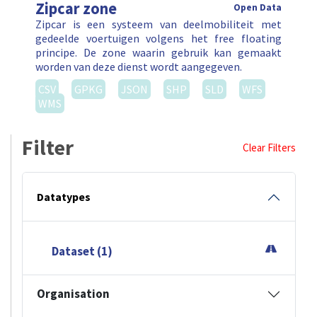
Zipcar zone
Open Data
Zipcar is een systeem van deelmobiliteit met
gedeelde voertuigen volgens het free floating
principe. De zone waarin gebruik kan gemaakt
worden van deze dienst wordt aangegeven.
CSV
GPKG
JSON
SHP
SLD
WFS
WMS
Filter
Clear Filters
Datatypes
Dataset (1)
Organisation