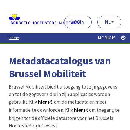
Aller
au
contenu
principal
LOGIN
NL
MOBIGIS
Home
Metadatacatalogus van
Brussel Mobiliteit
Brussel Mobiliteit biedt u toegang tot zijn gegevens
en tot de gegevens die in zijn applicaties worden
gebruikt. Klik
hier
. om de metadata en meer
informatie te downloaden. Klik
hier
om toegang te
krijgen tot de officiële datastore voor het Brussels
Hoofdstedelijk Gewest.