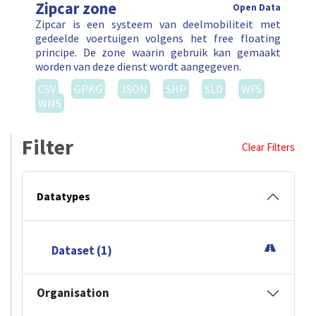
Zipcar zone
Open Data
Zipcar is een systeem van deelmobiliteit met
gedeelde voertuigen volgens het free floating
principe. De zone waarin gebruik kan gemaakt
worden van deze dienst wordt aangegeven.
CSV
GPKG
JSON
SHP
SLD
WFS
WMS
Filter
Clear Filters
Datatypes
Dataset (1)
Organisation