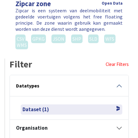
Zipcar zone
Open Data
Zipcar is een systeem van deelmobiliteit met
gedeelde voertuigen volgens het free floating
principe. De zone waarin gebruik kan gemaakt
worden van deze dienst wordt aangegeven.
CSV
GPKG
JSON
SHP
SLD
WFS
WMS
Filter
Clear Filters
Datatypes
Dataset (1)
Organisation