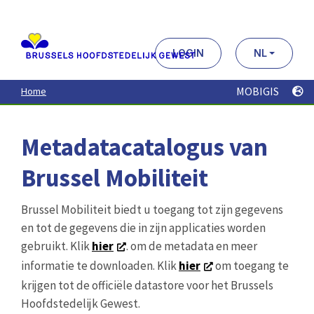
Aller
au
contenu
principal
LOGIN
NL
MOBIGIS
Home
Metadatacatalogus van
Brussel Mobiliteit
Brussel Mobiliteit biedt u toegang tot zijn gegevens
en tot de gegevens die in zijn applicaties worden
gebruikt. Klik
hier
. om de metadata en meer
informatie te downloaden. Klik
hier
om toegang te
krijgen tot de officiële datastore voor het Brussels
Hoofdstedelijk Gewest.