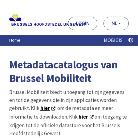
Aller
au
contenu
principal
LOGIN
NL
MOBIGIS
Home
Metadatacatalogus van
Brussel Mobiliteit
Brussel Mobiliteit biedt u toegang tot zijn gegevens
en tot de gegevens die in zijn applicaties worden
gebruikt. Klik
hier
. om de metadata en meer
informatie te downloaden. Klik
hier
om toegang te
krijgen tot de officiële datastore voor het Brussels
Hoofdstedelijk Gewest.