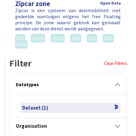
Zipcar zone
Open Data
Zipcar is een systeem van deelmobiliteit met
gedeelde voertuigen volgens het free floating
principe. De zone waarin gebruik kan gemaakt
worden van deze dienst wordt aangegeven.
CSV
GPKG
JSON
SHP
SLD
WFS
WMS
Filter
Clear Filters
Datatypes
Dataset (1)
Organisation