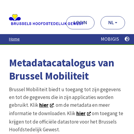
Aller
au
contenu
principal
LOGIN
NL
MOBIGIS
Home
Metadatacatalogus van
Brussel Mobiliteit
Brussel Mobiliteit biedt u toegang tot zijn gegevens
en tot de gegevens die in zijn applicaties worden
gebruikt. Klik
hier
. om de metadata en meer
informatie te downloaden. Klik
hier
om toegang te
krijgen tot de officiële datastore voor het Brussels
Hoofdstedelijk Gewest.