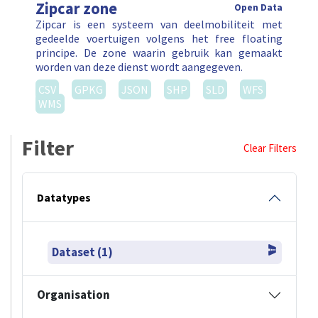
Zipcar zone
Open Data
Zipcar is een systeem van deelmobiliteit met
gedeelde voertuigen volgens het free floating
principe. De zone waarin gebruik kan gemaakt
worden van deze dienst wordt aangegeven.
CSV
GPKG
JSON
SHP
SLD
WFS
WMS
Filter
Clear Filters
Datatypes
Dataset (1)
Organisation