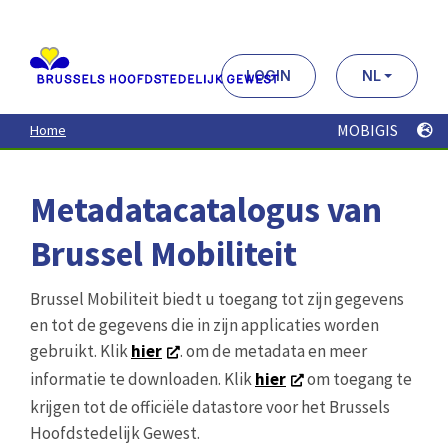
Aller
au
contenu
principal
LOGIN
NL
MOBIGIS
Home
Metadatacatalogus van
Brussel Mobiliteit
Brussel Mobiliteit biedt u toegang tot zijn gegevens
en tot de gegevens die in zijn applicaties worden
gebruikt. Klik
hier
. om de metadata en meer
informatie te downloaden. Klik
hier
om toegang te
krijgen tot de officiële datastore voor het Brussels
Hoofdstedelijk Gewest.