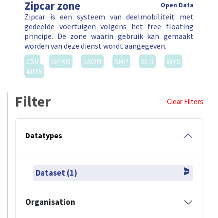
Zipcar zone
Open Data
Zipcar is een systeem van deelmobiliteit met
gedeelde voertuigen volgens het free floating
principe. De zone waarin gebruik kan gemaakt
worden van deze dienst wordt aangegeven.
CSV
GPKG
JSON
SHP
SLD
WFS
WMS
Filter
Clear Filters
Datatypes
Dataset (1)
Organisation