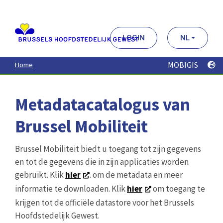
Aller
au
contenu
principal
LOGIN
NL
MOBIGIS
Home
Metadatacatalogus van
Brussel Mobiliteit
Brussel Mobiliteit biedt u toegang tot zijn gegevens
en tot de gegevens die in zijn applicaties worden
gebruikt. Klik
hier
. om de metadata en meer
informatie te downloaden. Klik
hier
om toegang te
krijgen tot de officiële datastore voor het Brussels
Hoofdstedelijk Gewest.