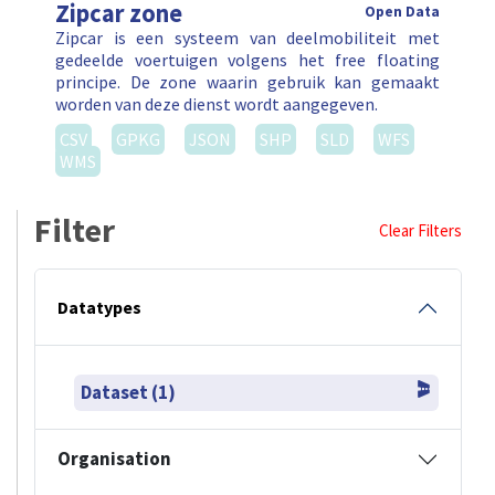
Zipcar zone
Open Data
Zipcar is een systeem van deelmobiliteit met
gedeelde voertuigen volgens het free floating
principe. De zone waarin gebruik kan gemaakt
worden van deze dienst wordt aangegeven.
CSV
GPKG
JSON
SHP
SLD
WFS
WMS
Filter
Clear Filters
Datatypes
Dataset (1)
Organisation