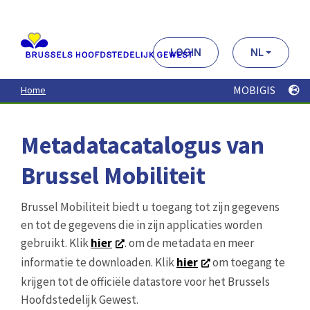
Aller
au
contenu
principal
LOGIN
NL
MOBIGIS
Home
Metadatacatalogus van
Brussel Mobiliteit
Brussel Mobiliteit biedt u toegang tot zijn gegevens
en tot de gegevens die in zijn applicaties worden
gebruikt. Klik
hier
. om de metadata en meer
informatie te downloaden. Klik
hier
om toegang te
krijgen tot de officiële datastore voor het Brussels
Hoofdstedelijk Gewest.