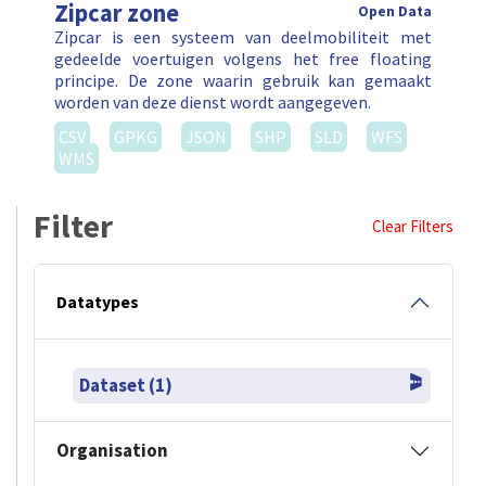
Zipcar zone
Open Data
Zipcar is een systeem van deelmobiliteit met
gedeelde voertuigen volgens het free floating
principe. De zone waarin gebruik kan gemaakt
worden van deze dienst wordt aangegeven.
CSV
GPKG
JSON
SHP
SLD
WFS
WMS
Filter
Clear Filters
Datatypes
Dataset (1)
Organisation