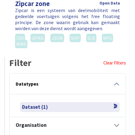
Zipcar zone
Open Data
Zipcar is een systeem van deelmobiliteit met
gedeelde voertuigen volgens het free floating
principe. De zone waarin gebruik kan gemaakt
worden van deze dienst wordt aangegeven.
CSV
GPKG
JSON
SHP
SLD
WFS
WMS
Filter
Clear Filters
Datatypes
Dataset (1)
Organisation