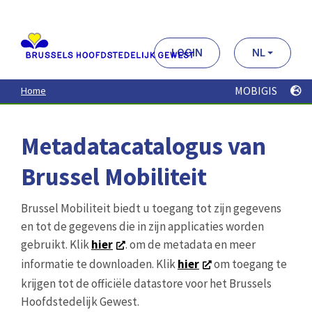
Aller
au
contenu
principal
LOGIN
NL
MOBIGIS
Home
Metadatacatalogus van
Brussel Mobiliteit
Brussel Mobiliteit biedt u toegang tot zijn gegevens
en tot de gegevens die in zijn applicaties worden
gebruikt. Klik
hier
. om de metadata en meer
informatie te downloaden. Klik
hier
om toegang te
krijgen tot de officiële datastore voor het Brussels
Hoofdstedelijk Gewest.