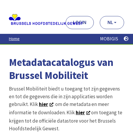
Aller
au
contenu
principal
LOGIN
NL
MOBIGIS
Home
Metadatacatalogus van
Brussel Mobiliteit
Brussel Mobiliteit biedt u toegang tot zijn gegevens
en tot de gegevens die in zijn applicaties worden
gebruikt. Klik
hier
. om de metadata en meer
informatie te downloaden. Klik
hier
om toegang te
krijgen tot de officiële datastore voor het Brussels
Hoofdstedelijk Gewest.