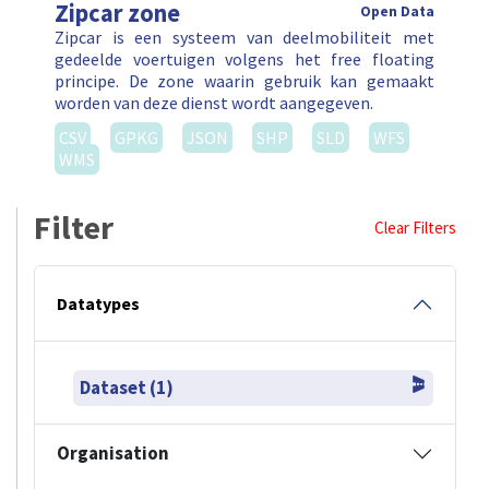
Zipcar zone
Open Data
Zipcar is een systeem van deelmobiliteit met
gedeelde voertuigen volgens het free floating
principe. De zone waarin gebruik kan gemaakt
worden van deze dienst wordt aangegeven.
CSV
GPKG
JSON
SHP
SLD
WFS
WMS
Filter
Clear Filters
Datatypes
Dataset (1)
Organisation