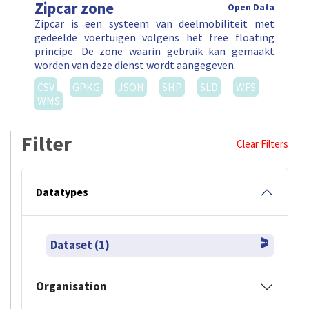
Zipcar zone
Open Data
Zipcar is een systeem van deelmobiliteit met
gedeelde voertuigen volgens het free floating
principe. De zone waarin gebruik kan gemaakt
worden van deze dienst wordt aangegeven.
CSV
GPKG
JSON
SHP
SLD
WFS
WMS
Filter
Clear Filters
Datatypes
Dataset (1)
Organisation