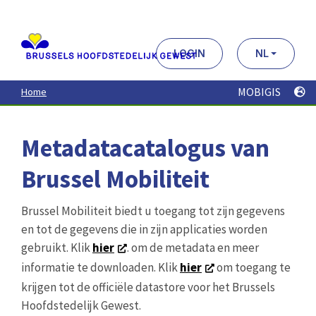
Aller
au
contenu
principal
LOGIN
NL
MOBIGIS
Home
Metadatacatalogus van
Brussel Mobiliteit
Brussel Mobiliteit biedt u toegang tot zijn gegevens
en tot de gegevens die in zijn applicaties worden
gebruikt. Klik
hier
. om de metadata en meer
informatie te downloaden. Klik
hier
om toegang te
krijgen tot de officiële datastore voor het Brussels
Hoofdstedelijk Gewest.