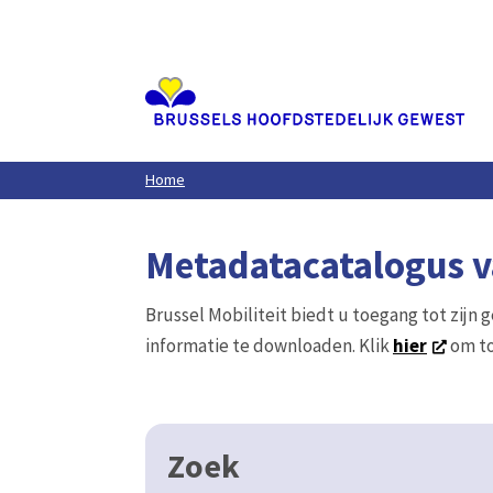
Aller
au
contenu
principal
Home
Metadatacatalogus va
Brussel Mobiliteit biedt u toegang tot zijn 
informatie te downloaden. Klik
hier
om to
Zoek