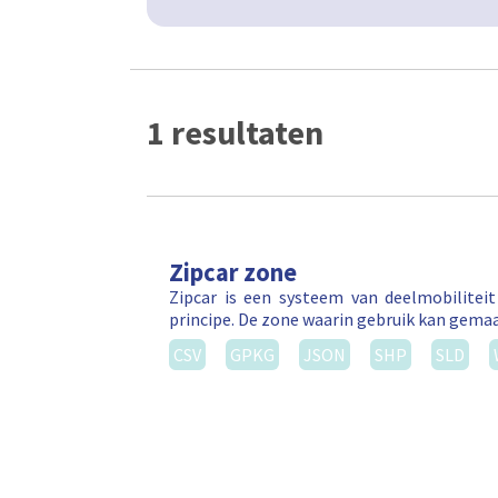
1 resultaten
Zipcar zone
Zipcar is een systeem van deelmobilitei
principe. De zone waarin gebruik kan gema
CSV
GPKG
JSON
SHP
SLD