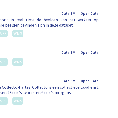
Data BM
Open Data
 toont in real time de beelden van het verkeer op
re beelden bevinden zich in deze dataset.
WFS
WMS
Data BM
Open Data
WFS
WMS
Data BM
Open Data
 Collecto-haltes. Collecto is een collectieve taxidienst
sen 23 uur ‘s avonds en 6 uur ‘s morgens …
WFS
WMS