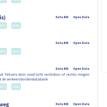
is)
Data BM
Open Data
WFS
WMS
Data BM
Open Data
WFS
WMS
Data BM
Open Data
t fietsers door rood licht rechtdoor of rechts mogen
uit de verkeersbordendatabank.
WFS
WMS
nweg
Data BM
Open Data