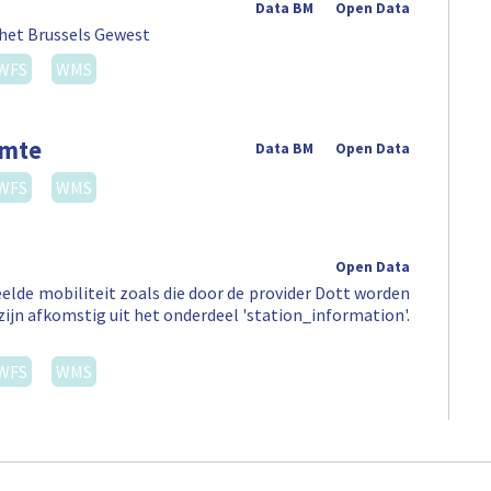
Data BM
Open Data
 het Brussels Gewest
WFS
WMS
imte
Data BM
Open Data
WFS
WMS
Open Data
elde mobiliteit zoals die door de provider Dott worden
zijn afkomstig uit het onderdeel 'station_information'.
WFS
WMS