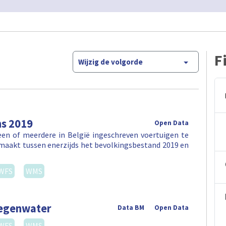
F
Wijzig de volgorde
ns 2019
Open Data
en of meerdere in België ingeschreven voertuigen te
maakt tussen enerzijds het bevolkingsbestand 2019 en
WFS
WMS
regenwater
Data BM
Open Data
WFS
WMS