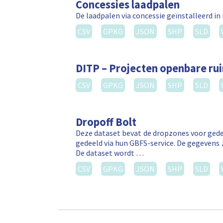
Concessies laadpalen
De laadpalen via concessie geïnstalleerd in
CSV
GPKG
JSON
SHP
SLD
DITP – Projecten openbare ru
CSV
GPKG
JSON
SHP
SLD
Dropoff Bolt
Deze dataset bevat de dropzones voor gede
gedeeld via hun GBFS-service. De gegevens 
De dataset wordt …
CSV
GPKG
JSON
SHP
SLD