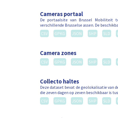
Cameras portaal
De portaalsite van Brussel Mobiliteit
verschillende Brusselse assen. De beschikba
CSV
GPKG
JSON
SHP
SLD
Camera zones
CSV
GPKG
JSON
SHP
SLD
Collecto haltes
Deze dataset bevat de geolokalisatie van de
die zeven dagen op zeven beschikbaar is tus
CSV
GPKG
JSON
SHP
SLD