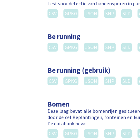
Test voor detectie van bandensporen in p
CSV
GPKG
JSON
SHP
SLD
Be running
CSV
GPKG
JSON
SHP
SLD
Be running (gebruik)
CSV
GPKG
JSON
SHP
SLD
Bomen
Deze laag bevat alle bomenrijen gesitue
door de cel Beplantingen, fonteinen en k
De databank bevat …
CSV
GPKG
JSON
SHP
SLD