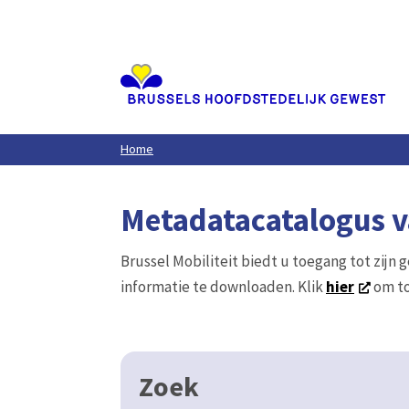
Aller
au
contenu
principal
Home
Metadatacatalogus va
Brussel Mobiliteit biedt u toegang tot zijn 
informatie te downloaden. Klik
hier
om to
Zoek