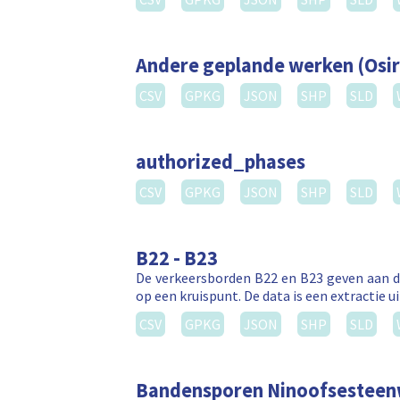
Andere geplande werken (Osir
CSV
GPKG
JSON
SHP
SLD
authorized_phases
CSV
GPKG
JSON
SHP
SLD
B22 - B23
De verkeersborden B22 en B23 geven aan da
op een kruispunt. De data is een extractie 
CSV
GPKG
JSON
SHP
SLD
Bandensporen Ninoofsestee