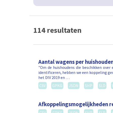
114 resultaten
Aantal wagens per huishoude
"Om de huishoudens die beschikken over e
identificeren, hebben we een koppeling ge
het DIV 2019 en …
CSV
GPKG
JSON
SHP
SLD
Afkoppelingsmogelijkheden 
CSV
GPKG
JSON
SHP
SLD