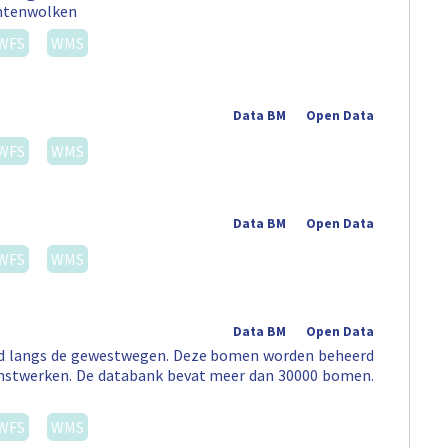
untenwolken
WFS
WMS
Data BM
Open Data
WFS
WMS
Data BM
Open Data
WFS
WMS
Data BM
Open Data
erd langs de gewestwegen. Deze bomen worden beheerd
unstwerken. De databank bevat meer dan 30000 bomen.
WFS
WMS