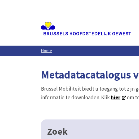
Aller
au
contenu
principal
Home
Metadatacatalogus va
Brussel Mobiliteit biedt u toegang tot zijn 
informatie te downloaden. Klik
hier
om to
Zoek