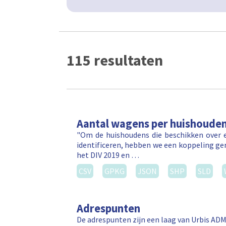
115 resultaten
Aantal wagens per huishoude
"Om de huishoudens die beschikken over e
identificeren, hebben we een koppeling ge
het DIV 2019 en …
CSV
GPKG
JSON
SHP
SLD
Adrespunten
De adrespunten zijn een laag van Urbis ADM