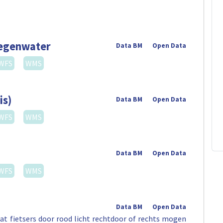
regenwater
Data BM
Open Data
WFS
WMS
is)
Data BM
Open Data
WFS
WMS
Data BM
Open Data
WFS
WMS
Data BM
Open Data
t fietsers door rood licht rechtdoor of rechts mogen