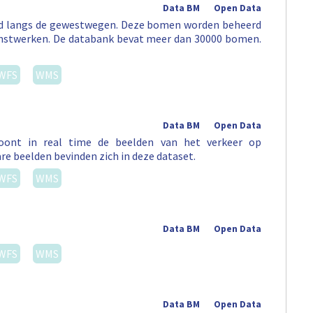
Data BM
Open Data
erd langs de gewestwegen. Deze bomen worden beheerd
unstwerken. De databank bevat meer dan 30000 bomen.
WFS
WMS
Data BM
Open Data
 toont in real time de beelden van het verkeer op
re beelden bevinden zich in deze dataset.
WFS
WMS
Data BM
Open Data
WFS
WMS
Data BM
Open Data