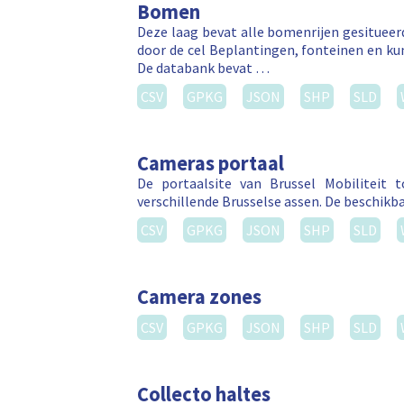
Bomen
Deze laag bevat alle bomenrijen gesitue
door de cel Beplantingen, fonteinen en k
De databank bevat …
CSV
GPKG
JSON
SHP
SLD
Cameras portaal
De portaalsite van Brussel Mobiliteit
verschillende Brusselse assen. De beschikba
CSV
GPKG
JSON
SHP
SLD
Camera zones
CSV
GPKG
JSON
SHP
SLD
Collecto haltes