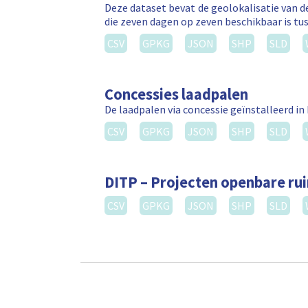
Deze dataset bevat de geolokalisatie van de
die zeven dagen op zeven beschikbaar is tus
CSV
GPKG
JSON
SHP
SLD
Concessies laadpalen
De laadpalen via concessie geïnstalleerd in
CSV
GPKG
JSON
SHP
SLD
DITP – Projecten openbare ru
CSV
GPKG
JSON
SHP
SLD