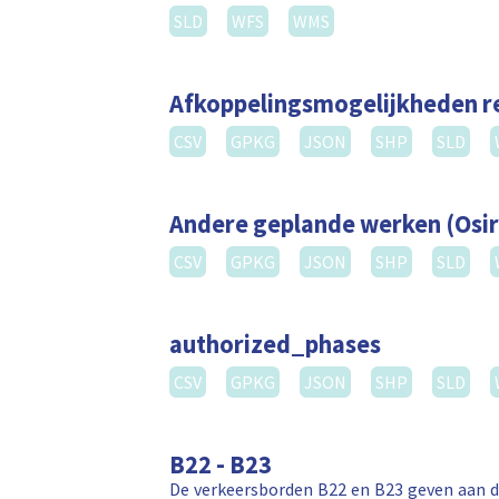
SLD
WFS
WMS
Afkoppelingsmogelijkheden 
CSV
GPKG
JSON
SHP
SLD
Andere geplande werken (Osir
CSV
GPKG
JSON
SHP
SLD
authorized_phases
CSV
GPKG
JSON
SHP
SLD
B22 - B23
De verkeersborden B22 en B23 geven aan da