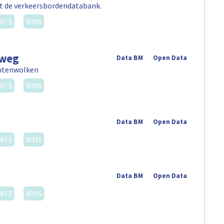
uit de verkeersbordendatabank.
WFS
WMS
nweg
Data BM
Open Data
untenwolken
WFS
WMS
Data BM
Open Data
WFS
WMS
Data BM
Open Data
WFS
WMS