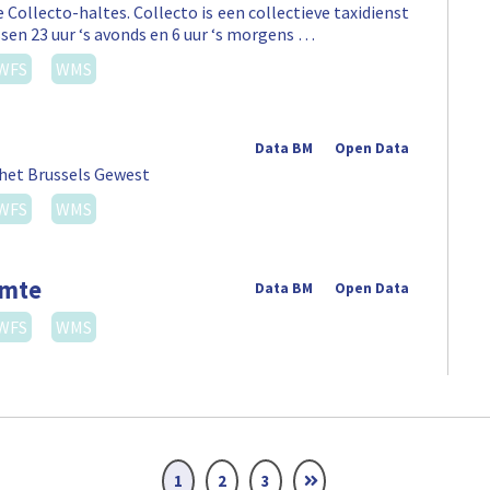
 Collecto-haltes. Collecto is een collectieve taxidienst
sen 23 uur ‘s avonds en 6 uur ‘s morgens …
WFS
WMS
Data BM
Open Data
 het Brussels Gewest
WFS
WMS
imte
Data BM
Open Data
WFS
WMS
1
2
3