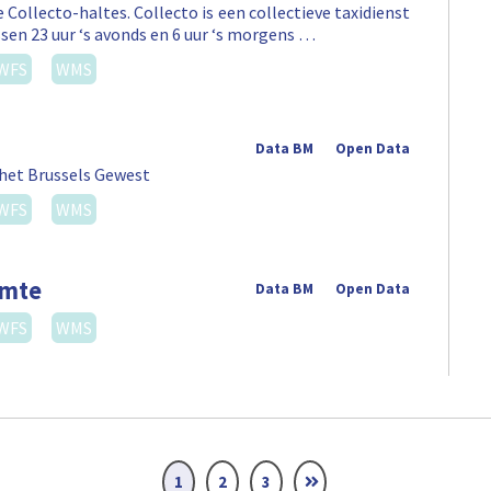
 Collecto-haltes. Collecto is een collectieve taxidienst
sen 23 uur ‘s avonds en 6 uur ‘s morgens …
WFS
WMS
Data BM
Open Data
 het Brussels Gewest
WFS
WMS
imte
Data BM
Open Data
WFS
WMS
1
2
3