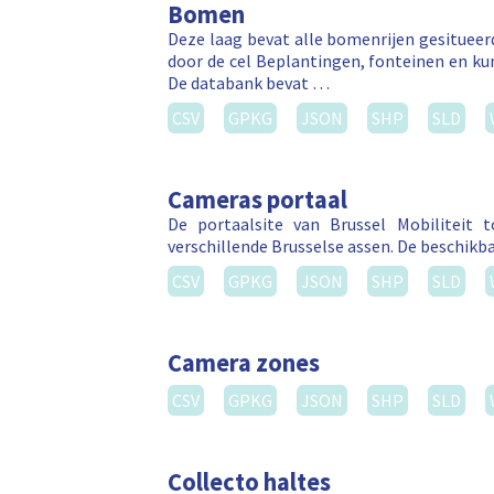
Bomen
Deze laag bevat alle bomenrijen gesitue
door de cel Beplantingen, fonteinen en k
De databank bevat …
CSV
GPKG
JSON
SHP
SLD
Cameras portaal
De portaalsite van Brussel Mobiliteit
verschillende Brusselse assen. De beschikba
CSV
GPKG
JSON
SHP
SLD
Camera zones
CSV
GPKG
JSON
SHP
SLD
Collecto haltes