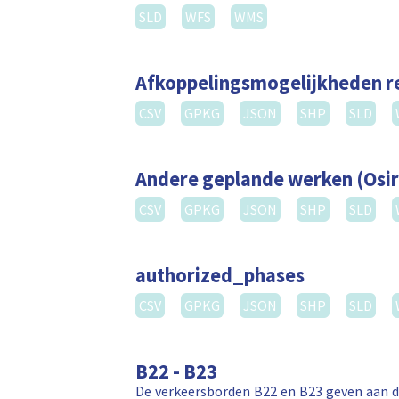
SLD
WFS
WMS
Afkoppelingsmogelijkheden 
CSV
GPKG
JSON
SHP
SLD
Andere geplande werken (Osir
CSV
GPKG
JSON
SHP
SLD
authorized_phases
CSV
GPKG
JSON
SHP
SLD
B22 - B23
De verkeersborden B22 en B23 geven aan da