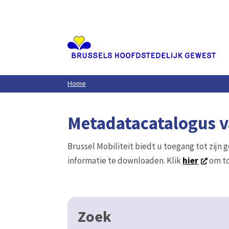
Aller
au
contenu
principal
Home
Metadatacatalogus va
Brussel Mobiliteit biedt u toegang tot zijn 
informatie te downloaden. Klik
hier
om to
Zoek