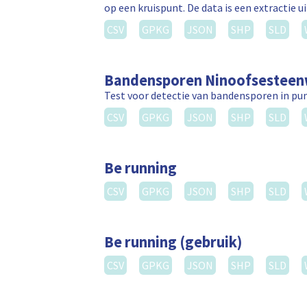
op een kruispunt. De data is een extractie 
CSV
GPKG
JSON
SHP
SLD
Bandensporen Ninoofsestee
Test voor detectie van bandensporen in p
CSV
GPKG
JSON
SHP
SLD
Be running
CSV
GPKG
JSON
SHP
SLD
Be running (gebruik)
CSV
GPKG
JSON
SHP
SLD