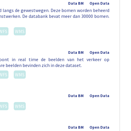
Data BM
Open Data
erd langs de gewestwegen. Deze bomen worden beheerd
unstwerken. De databank bevat meer dan 30000 bomen.
WFS
WMS
Data BM
Open Data
 toont in real time de beelden van het verkeer op
re beelden bevinden zich in deze dataset.
WFS
WMS
Data BM
Open Data
WFS
WMS
Data BM
Open Data