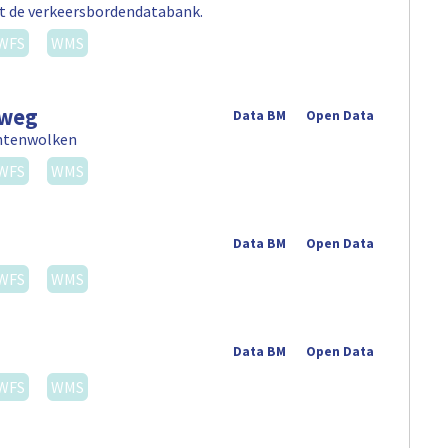
uit de verkeersbordendatabank.
WFS
WMS
nweg
Data BM
Open Data
untenwolken
WFS
WMS
Data BM
Open Data
WFS
WMS
Data BM
Open Data
WFS
WMS