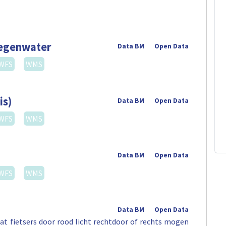
regenwater
Data BM
Open Data
WFS
WMS
is)
Data BM
Open Data
WFS
WMS
Data BM
Open Data
WFS
WMS
Data BM
Open Data
t fietsers door rood licht rechtdoor of rechts mogen