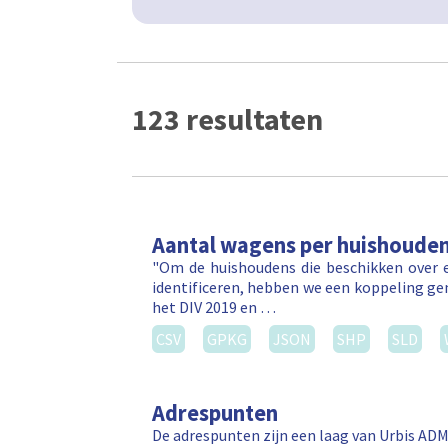
123 resultaten
Aantal wagens per huishoude
"Om de huishoudens die beschikken over e
identificeren, hebben we een koppeling ge
het DIV 2019 en …
CSV
GPKG
JSON
SHP
SLD
Adrespunten
De adrespunten zijn een laag van Urbis ADM