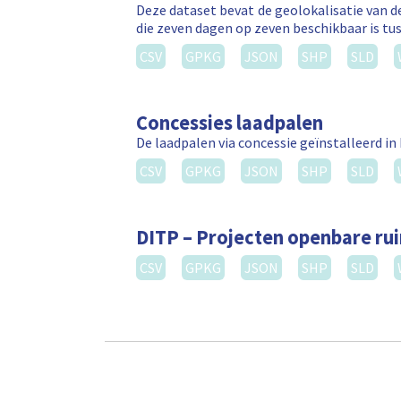
Deze dataset bevat de geolokalisatie van de
die zeven dagen op zeven beschikbaar is tus
CSV
GPKG
JSON
SHP
SLD
Concessies laadpalen
De laadpalen via concessie geïnstalleerd in
CSV
GPKG
JSON
SHP
SLD
DITP – Projecten openbare ru
CSV
GPKG
JSON
SHP
SLD