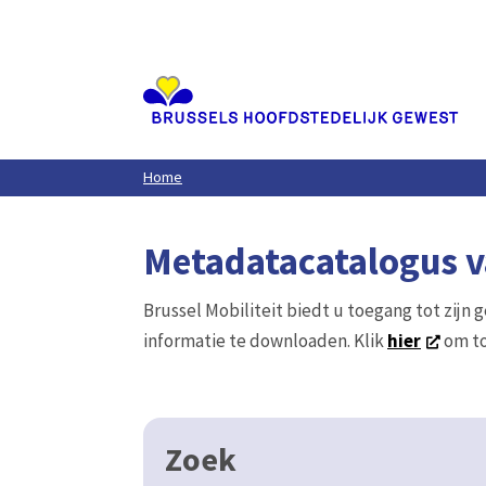
Aller
au
contenu
principal
Home
Metadatacatalogus va
Brussel Mobiliteit biedt u toegang tot zijn 
informatie te downloaden. Klik
hier
om to
Zoek