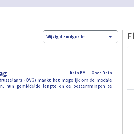
F
Wijzig de volgorde
rag
Data BM
Open Data
Brusselaars (OVG) maakt het mogelijk om de modale
gen, hun gemiddelde lengte en de bestemmingen te