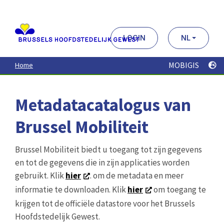
Aller
au
contenu
principal
LOGIN
NL
MOBIGIS
Home
Metadatacatalogus van
Brussel Mobiliteit
Brussel Mobiliteit biedt u toegang tot zijn gegevens
en tot de gegevens die in zijn applicaties worden
gebruikt. Klik
hier
. om de metadata en meer
informatie te downloaden. Klik
hier
om toegang te
krijgen tot de officiële datastore voor het Brussels
Hoofdstedelijk Gewest.