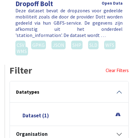
Dropoff Bolt
Open Data
Deze dataset bevat de dropzones voor gedeelde
mobiliteit zoals die door de provider Dott worden
gedeeld via hun GBFS-service. De gegevens zijn
afkomstig uit het onderdeel
'station_information'. De dataset wordt …
CSV
GPKG
JSON
SHP
SLD
WFS
WMS
Filter
Clear Filters
Datatypes
Dataset (1)
Organisation