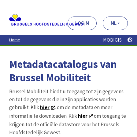
Aller
au
contenu
principal
LOGIN
NL
MOBIGIS
Home
Metadatacatalogus van
Brussel Mobiliteit
Brussel Mobiliteit biedt u toegang tot zijn gegevens
en tot de gegevens die in zijn applicaties worden
gebruikt. Klik
hier
. om de metadata en meer
informatie te downloaden. Klik
hier
om toegang te
krijgen tot de officiële datastore voor het Brussels
Hoofdstedelijk Gewest.