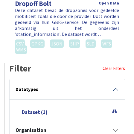
Dropoff Bolt
Open Data
Deze dataset bevat de dropzones voor gedeelde
mobiliteit zoals die door de provider Dott worden
gedeeld via hun GBFS-service. De gegevens zijn
afkomstig uit het onderdeel
'station_information'. De dataset wordt …
CSV
GPKG
JSON
SHP
SLD
WFS
WMS
Filter
Clear Filters
Datatypes
Dataset (1)
Organisation