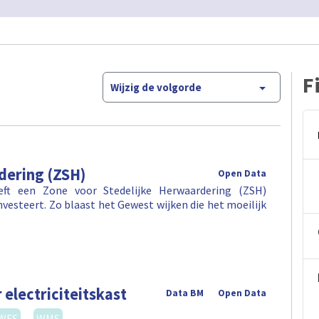
F
Wijzig de volgorde
dering (ZSH)
Open Data
eft een Zone voor Stedelijke Herwaardering (ZSH)
investeert. Zo blaast het Gewest wijken die het moeilijk
 electriciteitskast
Data BM
Open Data
WFS
WMS