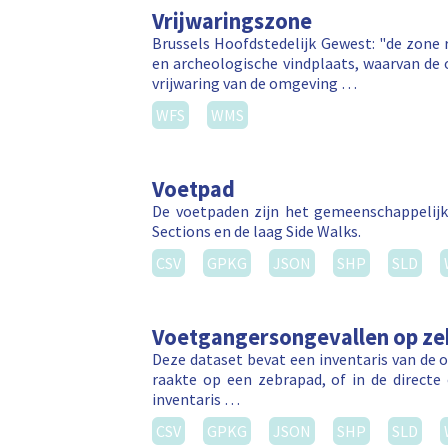
Vrijwaringszone
Brussels Hoofdstedelijk Gewest: "de zon
en archeologische vindplaats, waarvan de 
vrijwaring van de omgeving …
WFS
WMS
Voetpad
De voetpaden zijn het gemeenschappelijk
Sections en de laag Side Walks.
CSV
GPKG
JSON
SHP
SLD
Voetgangersongevallen op z
Deze dataset bevat een inventaris van de 
raakte op een zebrapad, of in de direct
inventaris …
CSV
GPKG
JSON
SHP
SLD