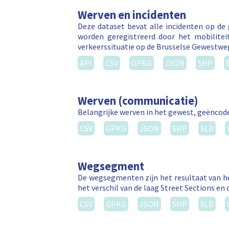
Werven en incidenten
Deze dataset bevat alle incidenten op de
worden geregistreerd door het mobilitei
verkeerssituatie op de Brusselse Gewestw
API
CSV
GPKG
JSON
SHP
Werven (communicatie)
Belangrijke werven in het gewest, geëncode
CSV
GPKG
JSON
SHP
SLD
Wegsegment
De wegsegmenten zijn het resultaat van he
het verschil van de laag Street Sections en 
CSV
GPKG
JSON
SHP
SLD