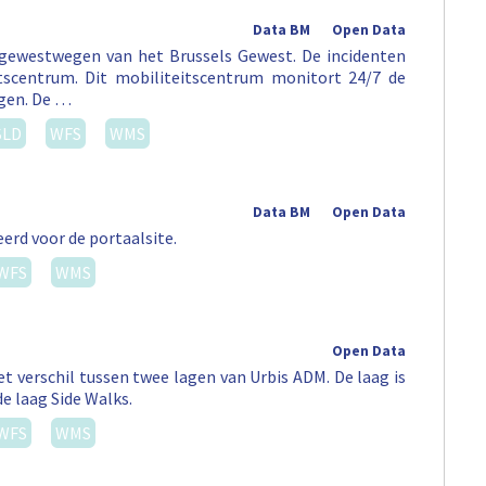
Data BM
Open Data
 gewestwegen van het Brussels Gewest. De incidenten
tscentrum. Dit mobiliteitscentrum monitort 24/7 de
egen. De …
SLD
WFS
WMS
Data BM
Open Data
erd voor de portaalsite.
WFS
WMS
Open Data
t verschil tussen twee lagen van Urbis ADM. De laag is
de laag Side Walks.
WFS
WMS