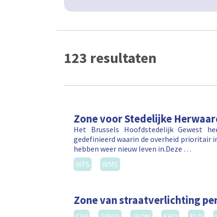
123 resultaten
Zone voor Stedelijke Herwaar
Het Brussels Hoofdstedelijk Gewest he
gedefinieerd waarin de overheid prioritair 
hebben weer nieuw leven in.Deze …
WFS
WMS
Zone van straatverlichting per
CSV
GPKG
JSON
SHP
SLD