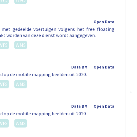
Open Data
t met gedeelde voertuigen volgens het free floating
akt worden van deze dienst wordt aangegeven.
WFS
WMS
Data BM
Open Data
rd op de mobile mapping beelden uit 2020.
WFS
WMS
Data BM
Open Data
rd op de mobile mapping beelden uit 2020.
WFS
WMS