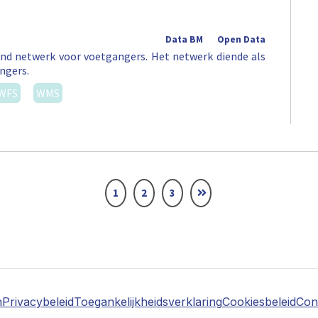
Data BM
Open Data
nd netwerk voor voetgangers. Het netwerk diende als
ngers.
WFS
WMS
1
2
3
n
Privacybeleid
Toegankelijkheidsverklaring
Cookiesbeleid
Con