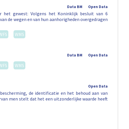
Data BM
Open Data
 het gewest: Volgens het Koninklijk besluit van 6
st van de wegen en van hun aanhorigheden overgedragen
WFS
WMS
Data BM
Open Data
WFS
WMS
Open Data
escherming, de identificatie en het behoud aan van
arvan men stelt dat het een uitzonderlijke waarde heeft