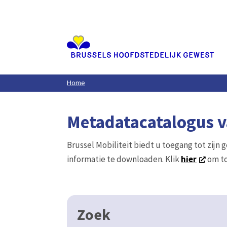
Aller
au
contenu
principal
Home
Metadatacatalogus va
Brussel Mobiliteit biedt u toegang tot zijn 
informatie te downloaden. Klik
hier
om to
Zoek