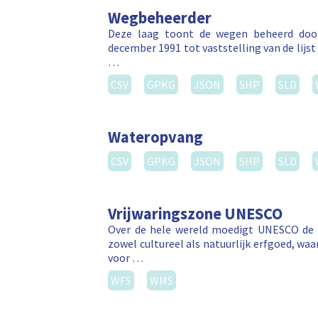
Wegbeheerder
Deze laag toont de wegen beheerd door
december 1991 tot vaststelling van de lij
…
CSV
GPKG
JSON
SHP
SLD
Wateropvang
CSV
GPKG
JSON
SHP
SLD
Vrijwaringszone UNESCO
Over de hele wereld moedigt UNESCO de b
zowel cultureel als natuurlijk erfgoed, wa
voor …
WFS
WMS