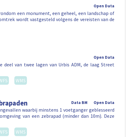
Open Data
e rondom een monument, een geheel, een landschap of
omtrek wordt vastgesteld volgens de vereisten van de
Open Data
e deel van twee lagen van Urbis ADM, de laag Street
WFS
WMS
ebrapaden
Data BM
Open Data
ongevallen waarbij minstens 1 voetganger geblesseerd
e omgeving van een zebrapad (minder dan 10m). Deze
WFS
WMS