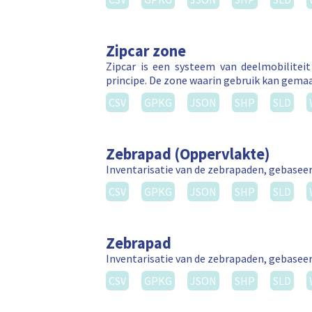
Zipcar zone
Zipcar is een systeem van deelmobilitei
principe. De zone waarin gebruik kan gema
CSV
GPKG
JSON
SHP
SLD
Zebrapad (Oppervlakte)
Inventarisatie van de zebrapaden, gebasee
CSV
GPKG
JSON
SHP
SLD
Zebrapad
Inventarisatie van de zebrapaden, gebasee
CSV
GPKG
JSON
SHP
SLD