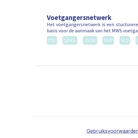
Voetgangersnetwerk
Het voetgangersnetwerk is een stucturere
basis voor de aanmaak van het MWS voetga
CSV
GPKG
JSON
SHP
SLD
Gebruiksvoorwaarde