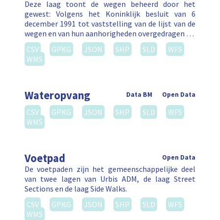
Deze laag toont de wegen beheerd door het
gewest: Volgens het Koninklijk besluit van 6
december 1991 tot vaststelling van de lijst van de
wegen en van hun aanhorigheden overgedragen …
CSV
GPKG
JSON
SHP
SLD
WFS
WMS
Wateropvang
Data BM
Open Data
CSV
GPKG
JSON
SHP
SLD
WFS
WMS
Voetpad
Open Data
De voetpaden zijn het gemeenschappelijke deel
van twee lagen van Urbis ADM, de laag Street
Sections en de laag Side Walks.
CSV
GPKG
JSON
SHP
SLD
WFS
WMS