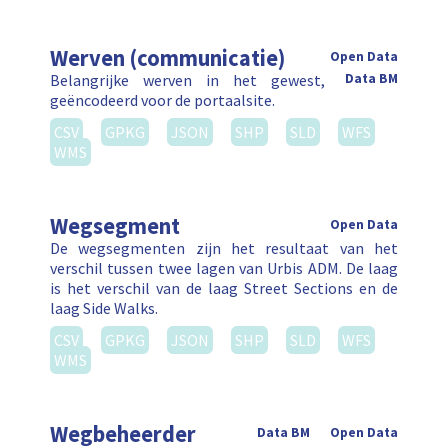
Werven (communicatie)
Open Data
Belangrijke werven in het gewest,
Data BM
geëncodeerd voor de portaalsite.
CSV
GPKG
JSON
SHP
SLD
WFS
WMS
Wegsegment
Open Data
De wegsegmenten zijn het resultaat van het
verschil tussen twee lagen van Urbis ADM. De laag
is het verschil van de laag Street Sections en de
laag Side Walks.
CSV
GPKG
JSON
SHP
SLD
WFS
WMS
Wegbeheerder
Data BM
Open Data