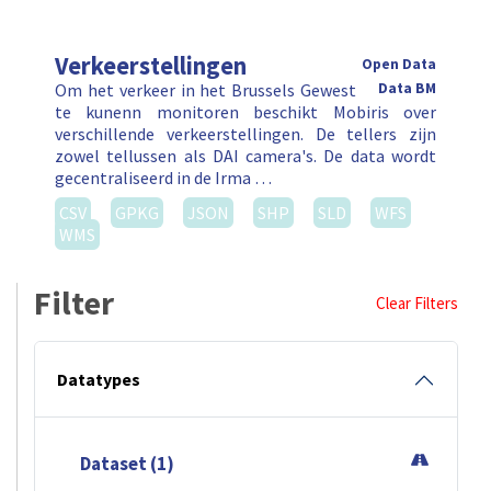
Verkeerstellingen
Open Data
Om het verkeer in het Brussels Gewest
Data BM
te kunenn monitoren beschikt Mobiris over
verschillende verkeerstellingen. De tellers zijn
zowel tellussen als DAI camera's. De data wordt
gecentraliseerd in de Irma …
CSV
GPKG
JSON
SHP
SLD
WFS
WMS
Filter
Clear Filters
Datatypes
Dataset (1)