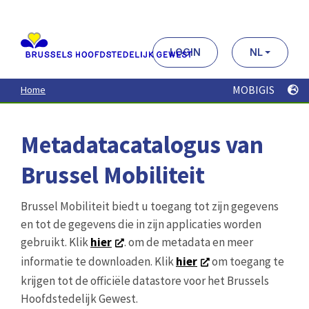
Aller
au
contenu
principal
LOGIN
NL
MOBIGIS
Home
Metadatacatalogus van
Brussel Mobiliteit
Brussel Mobiliteit biedt u toegang tot zijn gegevens
en tot de gegevens die in zijn applicaties worden
gebruikt. Klik
hier
. om de metadata en meer
informatie te downloaden. Klik
hier
om toegang te
krijgen tot de officiële datastore voor het Brussels
Hoofdstedelijk Gewest.