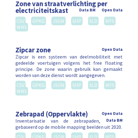
Zone van straatverlichting per
electriciteitskast
Data BM
Open Data
CSV
GPKG
JSON
SHP
SLD
WFS
WMS
Zipcar zone
Open Data
Zipcar is een systeem van deelmobiliteit met
gedeelde voertuigen volgens het free floating
principe. De zone waarin gebruik kan gemaakt
worden van deze dienst wordt aangegeven.
CSV
GPKG
JSON
SHP
SLD
WFS
WMS
Zebrapad (Oppervlakte)
Open Data
Inventarisatie van de zebrapaden,
Data BM
gebaseerd op de mobile mapping beelden uit 2020.
CSV
GPKG
JSON
SHP
SLD
WFS