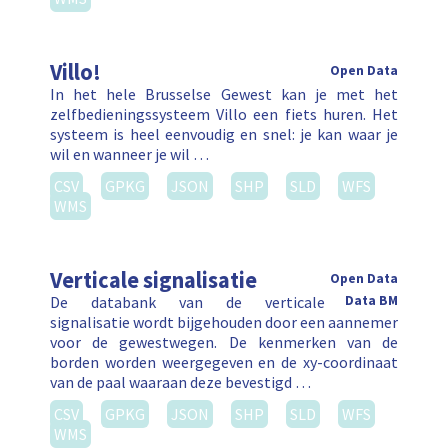
Villo!
Open Data
In het hele Brusselse Gewest kan je met het
zelfbedieningssysteem Villo een fiets huren. Het
systeem is heel eenvoudig en snel: je kan waar je
wil en wanneer je wil …
CSV
GPKG
JSON
SHP
SLD
WFS
WMS
Verticale signalisatie
Open Data
De databank van de verticale
Data BM
signalisatie wordt bijgehouden door een aannemer
voor de gewestwegen. De kenmerken van de
borden worden weergegeven en de xy-coordinaat
van de paal waaraan deze bevestigd …
CSV
GPKG
JSON
SHP
SLD
WFS
WMS