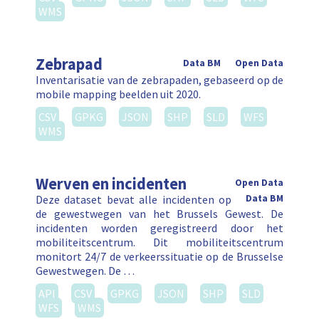
WMS
Zebrapad
Data BM
Open Data
Inventarisatie van de zebrapaden, gebaseerd op de
mobile mapping beelden uit 2020.
CSV
GPKG
JSON
SHP
SLD
WFS
WMS
Werven en incidenten
Open Data
Deze dataset bevat alle incidenten op
Data BM
de gewestwegen van het Brussels Gewest. De
incidenten worden geregistreerd door het
mobiliteitscentrum. Dit mobiliteitscentrum
monitort 24/7 de verkeerssituatie op de Brusselse
Gewestwegen. De …
API
CSV
GPKG
JSON
SHP
SLD
WFS
WMS