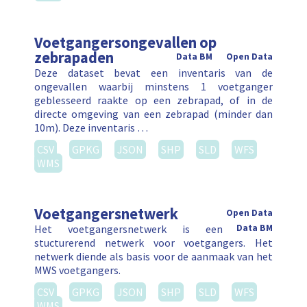
Voetgangersongevallen op
zebrapaden
Data BM
Open Data
Deze dataset bevat een inventaris van de
ongevallen waarbij minstens 1 voetganger
geblesseerd raakte op een zebrapad, of in de
directe omgeving van een zebrapad (minder dan
10m). Deze inventaris …
CSV
GPKG
JSON
SHP
SLD
WFS
WMS
Voetgangersnetwerk
Open Data
Het voetgangersnetwerk is een
Data BM
stucturerend netwerk voor voetgangers. Het
netwerk diende als basis voor de aanmaak van het
MWS voetgangers.
CSV
GPKG
JSON
SHP
SLD
WFS
WMS