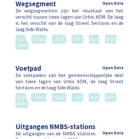
Wegsegment
Open Data
De wegsegmenten zijn het resultaat van het
verschil tussen twee lagen van Urbis ADM. De laag
is het verschil van de laag Street Sections en de
laag Side Walks.
CSV
GPKG
JSON
SHP
SLD
WFS
WMS
Voetpad
Open Data
De voetpaden zijn het gemeenschappelijke deel
van twee lagen van Urbis ADM, de laag Street
Sections en de laag Side Walks.
CSV
GPKG
JSON
SHP
SLD
WFS
WMS
Uitgangen NMBS-stations
De uitgangen van de NMBS stations.
Open Data