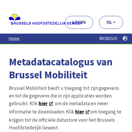
Aller
au
contenu
principal
LOGIN
NL
MOBIGIS
Home
Metadatacatalogus van
Brussel Mobiliteit
Brussel Mobiliteit biedt u toegang tot zijn gegevens
en tot de gegevens die in zijn applicaties worden
gebruikt. Klik
hier
. om de metadata en meer
informatie te downloaden. Klik
hier
om toegang te
krijgen tot de officiële datastore voor het Brussels
Hoofdstedelijk Gewest.