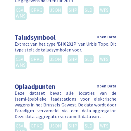
De gegevens dateren uit 2013.
CSV
GPKG
JSON
SHP
SLD
WFS
WMS
Taludsymbool
Open Data
Extract van het type 'BH0201P' van Urbis Topo. Dit
type stelt de taludsymbolen voor.
CSV
GPKG
JSON
SHP
SLD
WFS
WMS
Oplaadpunten
Open Data
Deze dataset bevat alle locaties van de
(semi-)publieke laadstations voor elektrische
wagens in het Brussels Gewest. De data wordt door
Paradigm verzameld via een data-aggregator.
Deze data-aggregator verzamelt data van …
CSV
GPKG
JSON
SHP
SLD
WFS