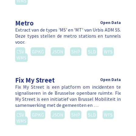
WMS
Metro
Open Data
Extract van de types 'MS' en 'MT' van Urbis ADM SS.
Deze types stellen de metro stations en tunnels
voor.
CSV
GPKG
JSON
SHP
SLD
WFS
WMS
Fix My Street
Open Data
Fix My Street is een platform om incidenten te
signaliseren in de Brusselse openbare ruimte. Fix
My Street is een initiatief van Brussel Mobiliteit in
samenwerking met de gemeenten en …
CSV
GPKG
JSON
SHP
SLD
WFS
WMS