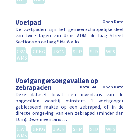
Voetpad
Open Data
De voetpaden zijn het gemeenschappelijke deel
van twee lagen van Urbis ADM, de laag Street
Sections en de laag Side Walks.
CSV
GPKG
JSON
SHP
SLD
WFS
WMS
Voetgangersongevallen op
zebrapaden
Data BM
Open Data
Deze dataset bevat een inventaris van de
ongevallen waarbij minstens 1 voetganger
geblesseerd raakte op een zebrapad, of in de
directe omgeving van een zebrapad (minder dan
10m). Deze inventaris …
CSV
GPKG
JSON
SHP
SLD
WFS
WMS