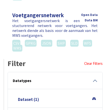
Voetgangersnetwerk
Open Data
Het voetgangersnetwerk is een
Data BM
stucturerend netwerk voor voetgangers. Het
netwerk diende als basis voor de aanmaak van het
MWS voetgangers.
CSV
GPKG
JSON
SHP
SLD
WFS
WMS
Filter
Clear Filters
Datatypes
Dataset (1)