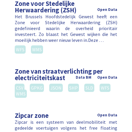
Zone voor Stedelijke
Herwaardering (ZSH)
Open Data
Het Brussels Hoofdstedelijk Gewest heeft een
Zone voor Stedelijke Herwaardering (ZSH)
gedefinieerd waarin de overheid prioritair
investeert. Zo blaast het Gewest wijken die het
moeilijk hebben weer nieuw leven in.Deze …
WFS
WMS
Zone van straatverlichting per
electriciteitskast
Data BM
Open Data
CSV
GPKG
JSON
SHP
SLD
WFS
WMS
Zipcar zone
Open Data
Zipcar is een systeem van deelmobiliteit met
gedeelde voertuigen volgens het free floating