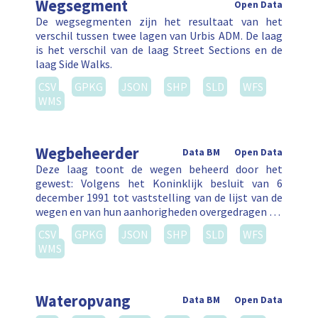
Wegsegment
Open Data
De wegsegmenten zijn het resultaat van het
verschil tussen twee lagen van Urbis ADM. De laag
is het verschil van de laag Street Sections en de
laag Side Walks.
CSV
GPKG
JSON
SHP
SLD
WFS
WMS
Wegbeheerder
Data BM
Open Data
Deze laag toont de wegen beheerd door het
gewest: Volgens het Koninklijk besluit van 6
december 1991 tot vaststelling van de lijst van de
wegen en van hun aanhorigheden overgedragen …
CSV
GPKG
JSON
SHP
SLD
WFS
WMS
Wateropvang
Data BM
Open Data