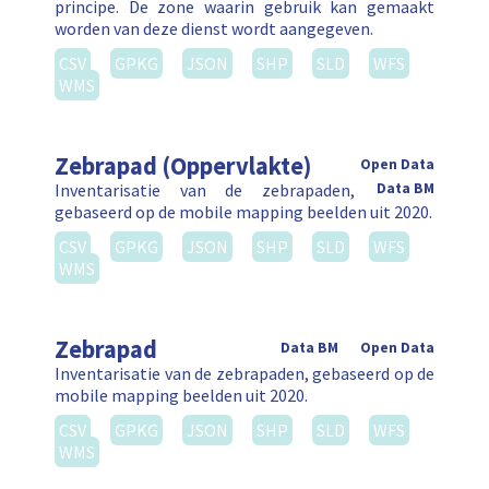
principe. De zone waarin gebruik kan gemaakt
worden van deze dienst wordt aangegeven.
CSV
GPKG
JSON
SHP
SLD
WFS
WMS
Zebrapad (Oppervlakte)
Open Data
Inventarisatie van de zebrapaden,
Data BM
gebaseerd op de mobile mapping beelden uit 2020.
CSV
GPKG
JSON
SHP
SLD
WFS
WMS
Zebrapad
Data BM
Open Data
Inventarisatie van de zebrapaden, gebaseerd op de
mobile mapping beelden uit 2020.
CSV
GPKG
JSON
SHP
SLD
WFS
WMS