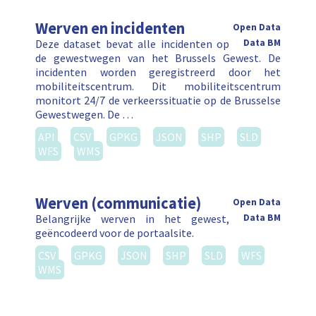
Werven en incidenten
Open Data
Deze dataset bevat alle incidenten op
Data BM
de gewestwegen van het Brussels Gewest. De
incidenten worden geregistreerd door het
mobiliteitscentrum. Dit mobiliteitscentrum
monitort 24/7 de verkeerssituatie op de Brusselse
Gewestwegen. De …
API
CSV
GPKG
JSON
SHP
SLD
WFS
WMS
Werven (communicatie)
Open Data
Belangrijke werven in het gewest,
Data BM
geëncodeerd voor de portaalsite.
CSV
GPKG
JSON
SHP
SLD
WFS
WMS