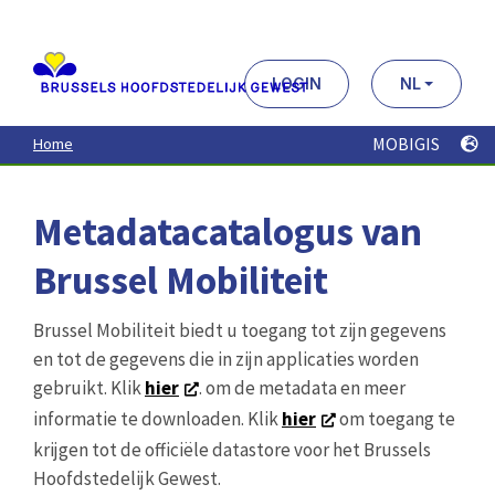
Aller
au
contenu
principal
LOGIN
NL
MOBIGIS
Home
Metadatacatalogus van
Brussel Mobiliteit
Brussel Mobiliteit biedt u toegang tot zijn gegevens
en tot de gegevens die in zijn applicaties worden
gebruikt. Klik
hier
. om de metadata en meer
informatie te downloaden. Klik
hier
om toegang te
krijgen tot de officiële datastore voor het Brussels
Hoofdstedelijk Gewest.