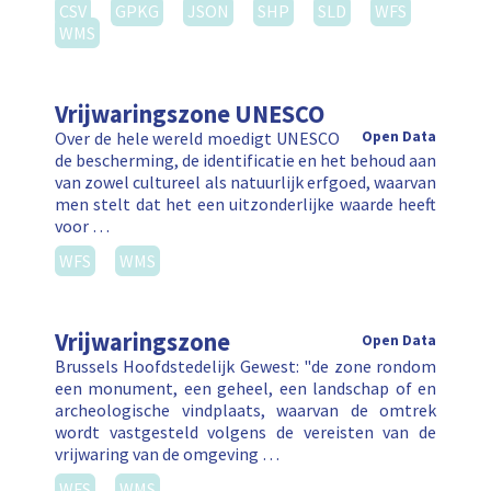
CSV
GPKG
JSON
SHP
SLD
WFS
WMS
Vrijwaringszone UNESCO
Over de hele wereld moedigt UNESCO
Open Data
de bescherming, de identificatie en het behoud aan
van zowel cultureel als natuurlijk erfgoed, waarvan
men stelt dat het een uitzonderlijke waarde heeft
voor …
WFS
WMS
Vrijwaringszone
Open Data
Brussels Hoofdstedelijk Gewest: "de zone rondom
een monument, een geheel, een landschap of en
archeologische vindplaats, waarvan de omtrek
wordt vastgesteld volgens de vereisten van de
vrijwaring van de omgeving …
WFS
WMS