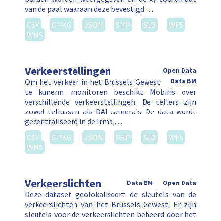
van de paal waaraan deze bevestigd …
CSV
GPKG
JSON
SHP
SLD
WFS
WMS
Verkeerstellingen
Open Data
Om het verkeer in het Brussels Gewest
Data BM
te kunenn monitoren beschikt Mobiris over
verschillende verkeerstellingen. De tellers zijn
zowel tellussen als DAI camera's. De data wordt
gecentraliseerd in de Irma …
CSV
GPKG
JSON
SHP
SLD
WFS
WMS
Verkeerslichten
Data BM
Open Data
Deze dataset geolokaliseert de sleutels van de
verkeerslichten van het Brussels Gewest. Er zijn
sleutels voor de verkeerslichten beheerd door het