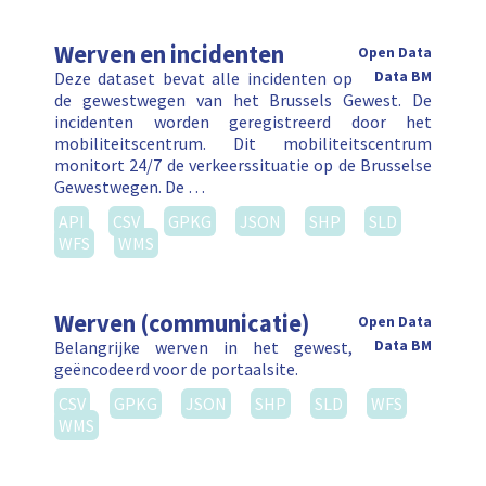
Werven en incidenten
Open Data
Deze dataset bevat alle incidenten op
Data BM
de gewestwegen van het Brussels Gewest. De
incidenten worden geregistreerd door het
mobiliteitscentrum. Dit mobiliteitscentrum
monitort 24/7 de verkeerssituatie op de Brusselse
Gewestwegen. De …
API
CSV
GPKG
JSON
SHP
SLD
WFS
WMS
Werven (communicatie)
Open Data
Belangrijke werven in het gewest,
Data BM
geëncodeerd voor de portaalsite.
CSV
GPKG
JSON
SHP
SLD
WFS
WMS