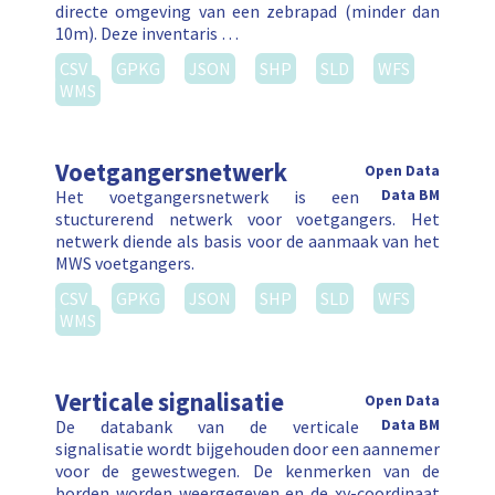
directe omgeving van een zebrapad (minder dan
10m). Deze inventaris …
CSV
GPKG
JSON
SHP
SLD
WFS
WMS
Voetgangersnetwerk
Open Data
Het voetgangersnetwerk is een
Data BM
stucturerend netwerk voor voetgangers. Het
netwerk diende als basis voor de aanmaak van het
MWS voetgangers.
CSV
GPKG
JSON
SHP
SLD
WFS
WMS
Verticale signalisatie
Open Data
De databank van de verticale
Data BM
signalisatie wordt bijgehouden door een aannemer
voor de gewestwegen. De kenmerken van de
borden worden weergegeven en de xy-coordinaat