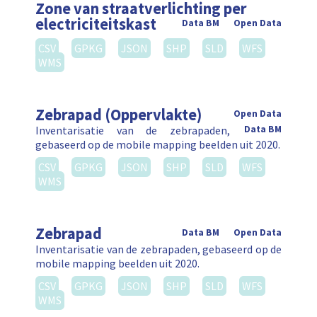
Zone van straatverlichting per
electriciteitskast
Data BM
Open Data
CSV
GPKG
JSON
SHP
SLD
WFS
WMS
Zebrapad (Oppervlakte)
Open Data
Inventarisatie van de zebrapaden,
Data BM
gebaseerd op de mobile mapping beelden uit 2020.
CSV
GPKG
JSON
SHP
SLD
WFS
WMS
Zebrapad
Data BM
Open Data
Inventarisatie van de zebrapaden, gebaseerd op de
mobile mapping beelden uit 2020.
CSV
GPKG
JSON
SHP
SLD
WFS
WMS