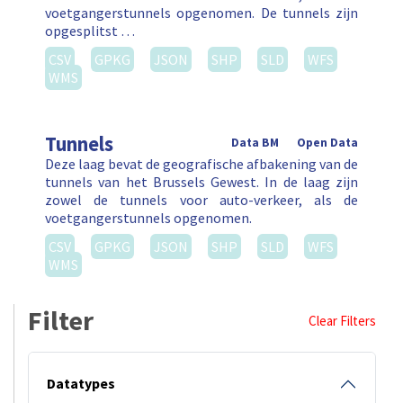
voetgangerstunnels opgenomen. De tunnels zijn
opgesplitst …
CSV
GPKG
JSON
SHP
SLD
WFS
WMS
Tunnels
Data BM
Open Data
Deze laag bevat de geografische afbakening van de
tunnels van het Brussels Gewest. In de laag zijn
zowel de tunnels voor auto-verkeer, als de
voetgangerstunnels opgenomen.
CSV
GPKG
JSON
SHP
SLD
WFS
WMS
Filter
Clear Filters
Datatypes