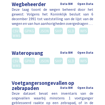
Wegbeheerder
Data BM
Open Data
Deze laag toont de wegen beheerd door het
gewest: Volgens het Koninklijk besluit van 6
december 1991 tot vaststelling van de lijst van de
wegen en van hun aanhorigheden overgedragen …
CSV
GPKG
JSON
SHP
SLD
WFS
WMS
Wateropvang
Data BM
Open Data
CSV
GPKG
JSON
SHP
SLD
WFS
WMS
Voetgangersongevallen op
zebrapaden
Data BM
Open Data
Deze dataset bevat een inventaris van de
ongevallen waarbij minstens 1 voetganger
geblesseerd raakte op een zebrapad, of in de