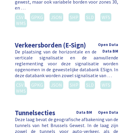
gewest, maar ook variabele borden voor zones 30,
en …
CSV
GPKG
JSON
SHP
SLD
WFS
WMS
Verkeersborden (E-Sign)
Open Data
De plaatsing van de horizontale en de
Data BM
verticale signalisatie en de aanvullende
reglementing voor deze signalisatie worden
opgenomen in de gewestelijke databank ESign. In
deze databank worden zowel signalisatie van …
CSV
GPKG
JSON
SHP
SLD
WFS
WMS
Tunnelsecties
Data BM
Open Data
Deze laag bevat de geografische afbakening van de
tunnels van het Brussels Gewest. In de laag zijn
zowel de tunnels voor auto-verkeer, als de