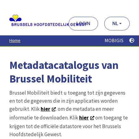
Aller
au
contenu
principal
LOGIN
NL
MOBIGIS
Home
Metadatacatalogus van
Brussel Mobiliteit
Brussel Mobiliteit biedt u toegang tot zijn gegevens
en tot de gegevens die in zijn applicaties worden
gebruikt. Klik
hier
. om de metadata en meer
informatie te downloaden. Klik
hier
om toegang te
krijgen tot de officiële datastore voor het Brussels
Hoofdstedelijk Gewest.