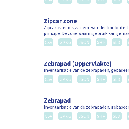
Zipcar zone
Zipcar is een systeem van deelmobilitei
principe. De zone waarin gebruik kan gema
CSV
GPKG
JSON
SHP
SLD
Zebrapad (Oppervlakte)
Inventarisatie van de zebrapaden, gebasee
CSV
GPKG
JSON
SHP
SLD
Zebrapad
Inventarisatie van de zebrapaden, gebasee
CSV
GPKG
JSON
SHP
SLD