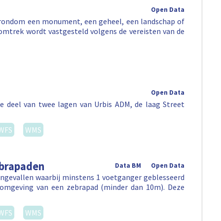
Open Data
e rondom een monument, een geheel, een landschap of
omtrek wordt vastgesteld volgens de vereisten van de
Open Data
e deel van twee lagen van Urbis ADM, de laag Street
WFS
WMS
ebrapaden
Data BM
Open Data
ongevallen waarbij minstens 1 voetganger geblesseerd
e omgeving van een zebrapad (minder dan 10m). Deze
WFS
WMS