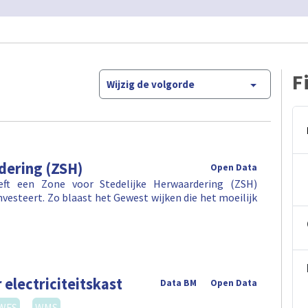
F
Wijzig de volgorde
dering (ZSH)
Open Data
eft een Zone voor Stedelijke Herwaardering (ZSH)
investeert. Zo blaast het Gewest wijken die het moeilijk
 electriciteitskast
Data BM
Open Data
WFS
WMS