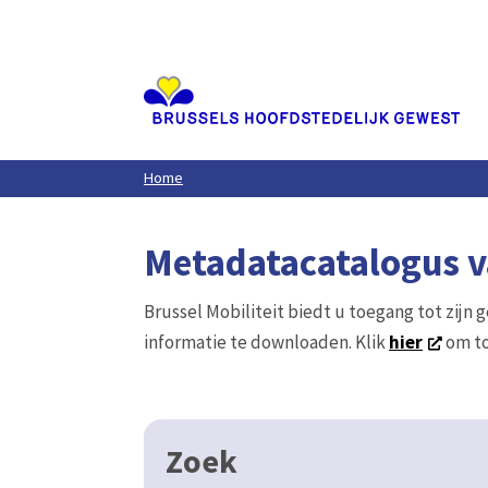
Aller
au
contenu
principal
Home
Metadatacatalogus va
Brussel Mobiliteit biedt u toegang tot zijn 
informatie te downloaden. Klik
hier
om to
Zoek