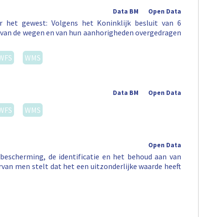
Data BM
Open Data
 het gewest: Volgens het Koninklijk besluit van 6
st van de wegen en van hun aanhorigheden overgedragen
WFS
WMS
Data BM
Open Data
WFS
WMS
Open Data
escherming, de identificatie en het behoud aan van
arvan men stelt dat het een uitzonderlijke waarde heeft