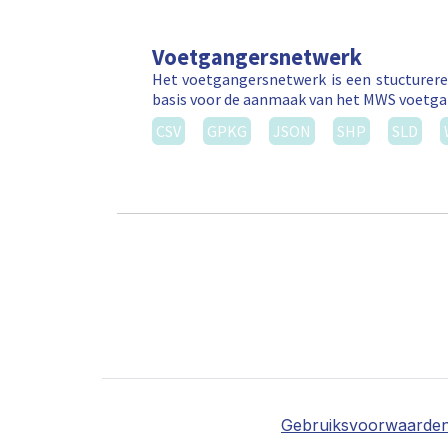
Voetgangersnetwerk
Het voetgangersnetwerk is een stucturere
basis voor de aanmaak van het MWS voetga
CSV
GPKG
JSON
SHP
SLD
Gebruiksvoorwaarde