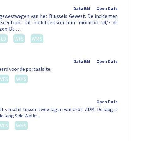
Data BM
Open Data
 gewestwegen van het Brussels Gewest. De incidenten
tscentrum. Dit mobiliteitscentrum monitort 24/7 de
egen. De …
SLD
WFS
WMS
Data BM
Open Data
erd voor de portaalsite.
WFS
WMS
Open Data
t verschil tussen twee lagen van Urbis ADM. De laag is
de laag Side Walks.
WFS
WMS