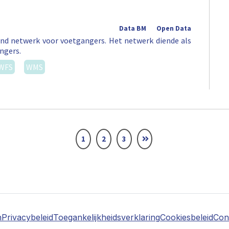
Data BM
Open Data
nd netwerk voor voetgangers. Het netwerk diende als
ngers.
WFS
WMS
1
2
3
n
Privacybeleid
Toegankelijkheidsverklaring
Cookiesbeleid
Con