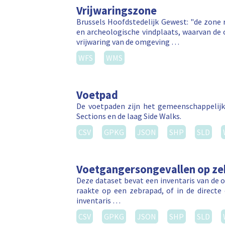
Vrijwaringszone
Brussels Hoofdstedelijk Gewest: "de zon
en archeologische vindplaats, waarvan de 
vrijwaring van de omgeving …
WFS
WMS
Voetpad
De voetpaden zijn het gemeenschappelijk
Sections en de laag Side Walks.
CSV
GPKG
JSON
SHP
SLD
Voetgangersongevallen op z
Deze dataset bevat een inventaris van de 
raakte op een zebrapad, of in de direct
inventaris …
CSV
GPKG
JSON
SHP
SLD