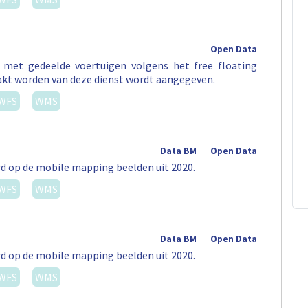
Open Data
t met gedeelde voertuigen volgens het free floating
akt worden van deze dienst wordt aangegeven.
WFS
WMS
Data BM
Open Data
rd op de mobile mapping beelden uit 2020.
WFS
WMS
Data BM
Open Data
rd op de mobile mapping beelden uit 2020.
WFS
WMS