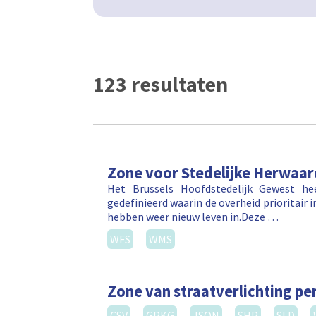
123 resultaten
Zone voor Stedelijke Herwaar
Het Brussels Hoofdstedelijk Gewest he
gedefinieerd waarin de overheid prioritair 
hebben weer nieuw leven in.Deze …
WFS
WMS
Zone van straatverlichting per
CSV
GPKG
JSON
SHP
SLD