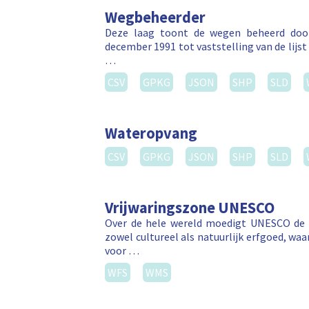
Wegbeheerder
Deze laag toont de wegen beheerd door
december 1991 tot vaststelling van de lij
…
CSV
GPKG
JSON
SHP
SLD
Wateropvang
CSV
GPKG
JSON
SHP
SLD
Vrijwaringszone UNESCO
Over de hele wereld moedigt UNESCO de b
zowel cultureel als natuurlijk erfgoed, wa
voor …
WFS
WMS