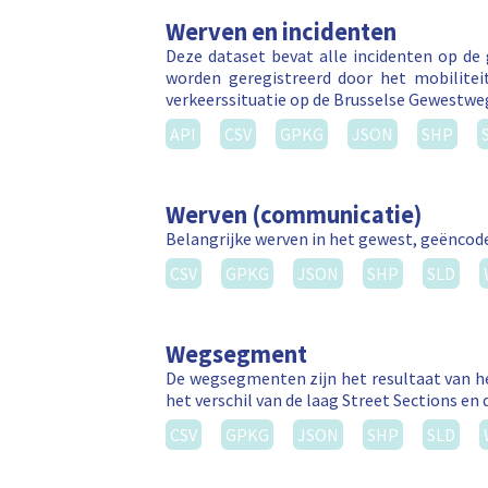
Werven en incidenten
Deze dataset bevat alle incidenten op de
worden geregistreerd door het mobilitei
verkeerssituatie op de Brusselse Gewestw
API
CSV
GPKG
JSON
SHP
Werven (communicatie)
Belangrijke werven in het gewest, geëncode
CSV
GPKG
JSON
SHP
SLD
Wegsegment
De wegsegmenten zijn het resultaat van he
het verschil van de laag Street Sections en 
CSV
GPKG
JSON
SHP
SLD