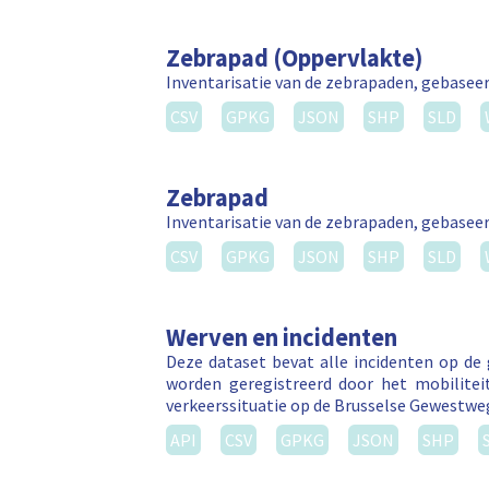
Zebrapad (Oppervlakte)
Inventarisatie van de zebrapaden, gebasee
CSV
GPKG
JSON
SHP
SLD
Zebrapad
Inventarisatie van de zebrapaden, gebasee
CSV
GPKG
JSON
SHP
SLD
Werven en incidenten
Deze dataset bevat alle incidenten op de
worden geregistreerd door het mobilitei
verkeerssituatie op de Brusselse Gewestw
API
CSV
GPKG
JSON
SHP