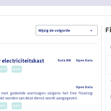
F
Wijzig de volgorde
 electriciteitskast
Data BM
Open Data
WFS
WMS
Open Data
t met gedeelde voertuigen volgens het free floating
akt worden van deze dienst wordt aangegeven.
WFS
WMS