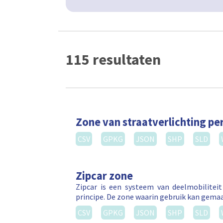
115 resultaten
Zone van straatverlichting per
CSV
GPKG
JSON
SHP
SLD
Zipcar zone
Zipcar is een systeem van deelmobilitei
principe. De zone waarin gebruik kan gema
CSV
GPKG
JSON
SHP
SLD