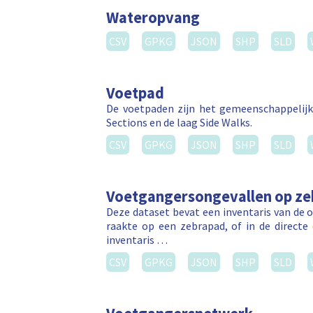
Wateropvang
CSV
GPKG
JSON
SHP
SLD
Voetpad
De voetpaden zijn het gemeenschappelijk
Sections en de laag Side Walks.
CSV
GPKG
JSON
SHP
SLD
Voetgangersongevallen op z
Deze dataset bevat een inventaris van de 
raakte op een zebrapad, of in de direct
inventaris …
CSV
GPKG
JSON
SHP
SLD