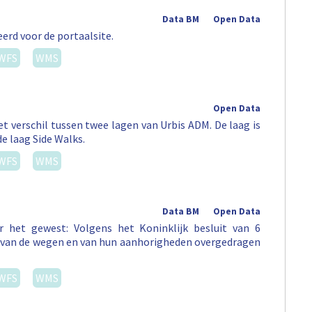
Data BM
Open Data
erd voor de portaalsite.
WFS
WMS
Open Data
t verschil tussen twee lagen van Urbis ADM. De laag is
de laag Side Walks.
WFS
WMS
Data BM
Open Data
 het gewest: Volgens het Koninklijk besluit van 6
st van de wegen en van hun aanhorigheden overgedragen
WFS
WMS