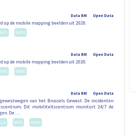
Data BM
Open Data
rd op de mobile mapping beelden uit 2020.
WFS
WMS
Data BM
Open Data
rd op de mobile mapping beelden uit 2020.
WFS
WMS
Data BM
Open Data
 gewestwegen van het Brussels Gewest. De incidenten
tscentrum. Dit mobiliteitscentrum monitort 24/7 de
egen. De …
SLD
WFS
WMS