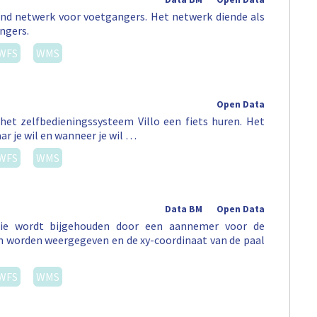
nd netwerk voor voetgangers. Het netwerk diende als
ngers.
WFS
WMS
Open Data
het zelfbedieningssysteem Villo een fiets huren. Het
ar je wil en wanneer je wil …
WFS
WMS
Data BM
Open Data
atie wordt bijgehouden door een aannemer voor de
 worden weergegeven en de xy-coordinaat van de paal
WFS
WMS