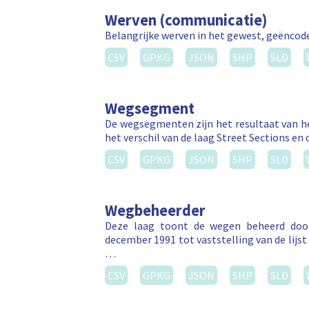
Werven (communicatie)
Belangrijke werven in het gewest, geëncode
CSV
GPKG
JSON
SHP
SLD
Wegsegment
De wegsegmenten zijn het resultaat van he
het verschil van de laag Street Sections en 
CSV
GPKG
JSON
SHP
SLD
Wegbeheerder
Deze laag toont de wegen beheerd door
december 1991 tot vaststelling van de lij
…
CSV
GPKG
JSON
SHP
SLD