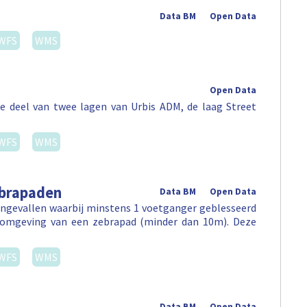
Data BM
Open Data
WFS
WMS
Open Data
e deel van twee lagen van Urbis ADM, de laag Street
WFS
WMS
ebrapaden
Data BM
Open Data
ongevallen waarbij minstens 1 voetganger geblesseerd
e omgeving van een zebrapad (minder dan 10m). Deze
WFS
WMS
Data BM
Open Data