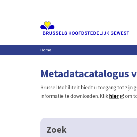
Aller
au
contenu
principal
Home
Metadatacatalogus va
Brussel Mobiliteit biedt u toegang tot zijn 
informatie te downloaden. Klik
hier
om to
Zoek