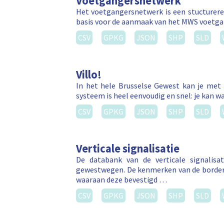
Voetgangersnetwerk
Het voetgangersnetwerk is een stucturere
basis voor de aanmaak van het MWS voetga
CSV
GPKG
JSON
SHP
SLD
Villo!
In het hele Brusselse Gewest kan je met 
systeem is heel eenvoudig en snel: je kan wa
CSV
GPKG
JSON
SHP
SLD
Verticale signalisatie
De databank van de verticale signalis
gewestwegen. De kenmerken van de borden
waaraan deze bevestigd …
CSV
GPKG
JSON
SHP
SLD