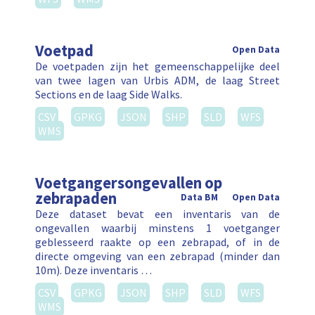
Voetpad
Open Data
De voetpaden zijn het gemeenschappelijke deel
van twee lagen van Urbis ADM, de laag Street
Sections en de laag Side Walks.
CSV
GPKG
JSON
SHP
SLD
WFS
WMS
Voetgangersongevallen op
zebrapaden
Data BM
Open Data
Deze dataset bevat een inventaris van de
ongevallen waarbij minstens 1 voetganger
geblesseerd raakte op een zebrapad, of in de
directe omgeving van een zebrapad (minder dan
10m). Deze inventaris …
CSV
GPKG
JSON
SHP
SLD
WFS
WMS