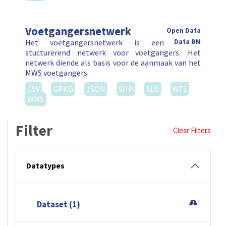
Voetgangersnetwerk
Open Data
Het voetgangersnetwerk is een
Data BM
stucturerend netwerk voor voetgangers. Het
netwerk diende als basis voor de aanmaak van het
MWS voetgangers.
CSV
GPKG
JSON
SHP
SLD
WFS
WMS
Filter
Clear Filters
Datatypes
Dataset (1)