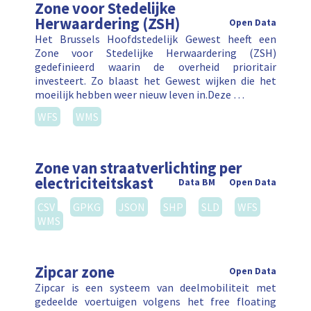
Zone voor Stedelijke
Herwaardering (ZSH)
Open Data
Het Brussels Hoofdstedelijk Gewest heeft een
Zone voor Stedelijke Herwaardering (ZSH)
gedefinieerd waarin de overheid prioritair
investeert. Zo blaast het Gewest wijken die het
moeilijk hebben weer nieuw leven in.Deze …
WFS
WMS
Zone van straatverlichting per
electriciteitskast
Data BM
Open Data
CSV
GPKG
JSON
SHP
SLD
WFS
WMS
Zipcar zone
Open Data
Zipcar is een systeem van deelmobiliteit met
gedeelde voertuigen volgens het free floating