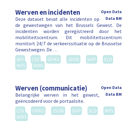
Werven en incidenten
Open Data
Deze dataset bevat alle incidenten op
Data BM
de gewestwegen van het Brussels Gewest. De
incidenten worden geregistreerd door het
mobiliteitscentrum. Dit mobiliteitscentrum
monitort 24/7 de verkeerssituatie op de Brusselse
Gewestwegen. De …
API
CSV
GPKG
JSON
SHP
SLD
WFS
WMS
Werven (communicatie)
Open Data
Belangrijke werven in het gewest,
Data BM
geëncodeerd voor de portaalsite.
CSV
GPKG
JSON
SHP
SLD
WFS
WMS