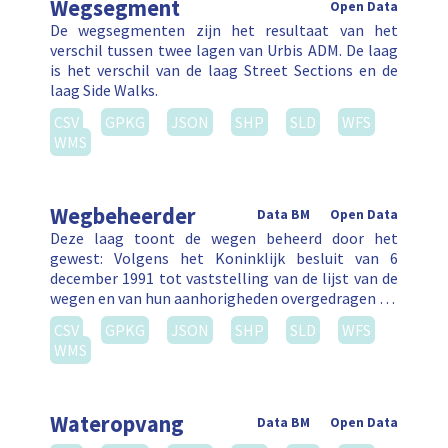
Wegsegment
Open Data
De wegsegmenten zijn het resultaat van het
verschil tussen twee lagen van Urbis ADM. De laag
is het verschil van de laag Street Sections en de
laag Side Walks.
CSV
GPKG
JSON
SHP
SLD
WFS
WMS
Wegbeheerder
Data BM
Open Data
Deze laag toont de wegen beheerd door het
gewest: Volgens het Koninklijk besluit van 6
december 1991 tot vaststelling van de lijst van de
wegen en van hun aanhorigheden overgedragen …
CSV
GPKG
JSON
SHP
SLD
WFS
WMS
Wateropvang
Data BM
Open Data