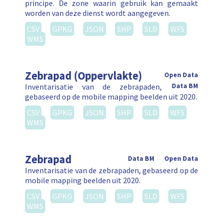
principe. De zone waarin gebruik kan gemaakt
worden van deze dienst wordt aangegeven.
CSV
GPKG
JSON
SHP
SLD
WFS
WMS
Zebrapad (Oppervlakte)
Open Data
Inventarisatie van de zebrapaden,
Data BM
gebaseerd op de mobile mapping beelden uit 2020.
CSV
GPKG
JSON
SHP
SLD
WFS
WMS
Zebrapad
Data BM
Open Data
Inventarisatie van de zebrapaden, gebaseerd op de
mobile mapping beelden uit 2020.
CSV
GPKG
JSON
SHP
SLD
WFS
WMS