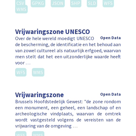
CSV
GPKG
JSON
SHP
SLD
WFS
WMS
Vrijwaringszone UNESCO
Over de hele wereld moedigt UNESCO
Open Data
de bescherming, de identificatie en het behoud aan
van zowel cultureel als natuurlijk erfgoed, waarvan
men stelt dat het een uitzonderlijke waarde heeft
voor …
WFS
WMS
Vrijwaringszone
Open Data
Brussels Hoofdstedelijk Gewest: "de zone rondom
een monument, een geheel, een landschap of en
archeologische vindplaats, waarvan de omtrek
wordt vastgesteld volgens de vereisten van de
vrijwaring van de omgeving …
WFS
WMS