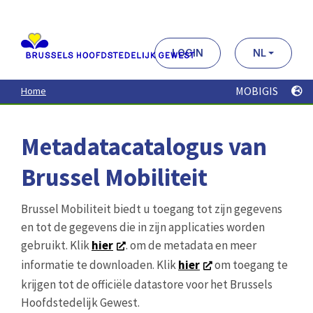
Aller
au
contenu
principal
LOGIN
NL
MOBIGIS
Home
Metadatacatalogus van
Brussel Mobiliteit
Brussel Mobiliteit biedt u toegang tot zijn gegevens
en tot de gegevens die in zijn applicaties worden
gebruikt. Klik
hier
. om de metadata en meer
informatie te downloaden. Klik
hier
om toegang te
krijgen tot de officiële datastore voor het Brussels
Hoofdstedelijk Gewest.