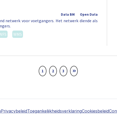
Data BM
Open Data
nd netwerk voor voetgangers. Het netwerk diende als
ngers.
WFS
WMS
1
2
3
n
Privacybeleid
Toegankelijkheidsverklaring
Cookiesbeleid
Con