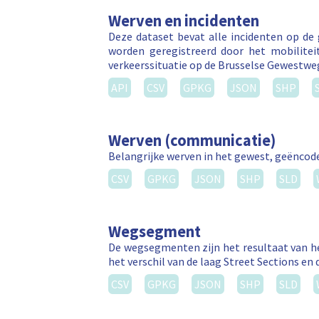
Werven en incidenten
Deze dataset bevat alle incidenten op de
worden geregistreerd door het mobilitei
verkeerssituatie op de Brusselse Gewestw
API
CSV
GPKG
JSON
SHP
Werven (communicatie)
Belangrijke werven in het gewest, geëncode
CSV
GPKG
JSON
SHP
SLD
Wegsegment
De wegsegmenten zijn het resultaat van he
het verschil van de laag Street Sections en 
CSV
GPKG
JSON
SHP
SLD