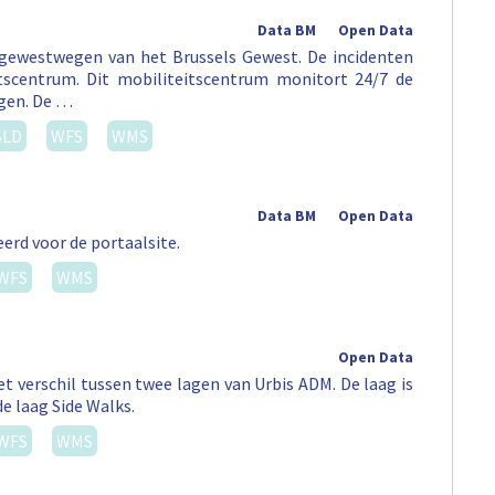
Data BM
Open Data
 gewestwegen van het Brussels Gewest. De incidenten
tscentrum. Dit mobiliteitscentrum monitort 24/7 de
egen. De …
SLD
WFS
WMS
Data BM
Open Data
erd voor de portaalsite.
WFS
WMS
Open Data
t verschil tussen twee lagen van Urbis ADM. De laag is
de laag Side Walks.
WFS
WMS