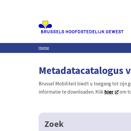
Aller
au
contenu
principal
Home
Metadatacatalogus va
Brussel Mobiliteit biedt u toegang tot zijn 
informatie te downloaden. Klik
hier
om to
Zoek