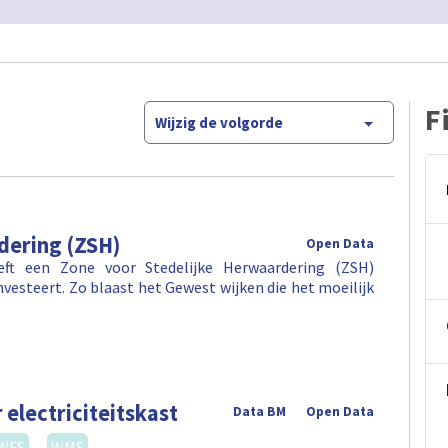
F
Wijzig de volgorde
dering (ZSH)
Open Data
eft een Zone voor Stedelijke Herwaardering (ZSH)
investeert. Zo blaast het Gewest wijken die het moeilijk
 electriciteitskast
Data BM
Open Data
WFS
WMS