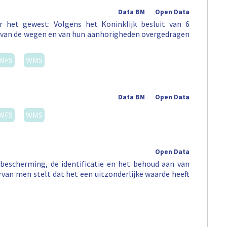
Data BM
Open Data
 het gewest: Volgens het Koninklijk besluit van 6
st van de wegen en van hun aanhorigheden overgedragen
WFS
WMS
Data BM
Open Data
WFS
WMS
Open Data
escherming, de identificatie en het behoud aan van
arvan men stelt dat het een uitzonderlijke waarde heeft