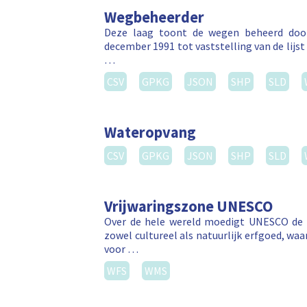
Wegbeheerder
Deze laag toont de wegen beheerd door
december 1991 tot vaststelling van de lij
…
CSV
GPKG
JSON
SHP
SLD
Wateropvang
CSV
GPKG
JSON
SHP
SLD
Vrijwaringszone UNESCO
Over de hele wereld moedigt UNESCO de b
zowel cultureel als natuurlijk erfgoed, wa
voor …
WFS
WMS