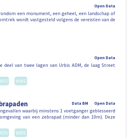
Open Data
e rondom een monument, een geheel, een landschap of
omtrek wordt vastgesteld volgens de vereisten van de
Open Data
e deel van twee lagen van Urbis ADM, de laag Street
WFS
WMS
ebrapaden
Data BM
Open Data
ongevallen waarbij minstens 1 voetganger geblesseerd
e omgeving van een zebrapad (minder dan 10m). Deze
WFS
WMS