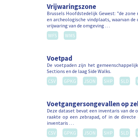
Vrijwaringszone
Brussels Hoofdstedelijk Gewest: "de zon
en archeologische vindplaats, waarvan de 
vrijwaring van de omgeving …
WFS
WMS
Voetpad
De voetpaden zijn het gemeenschappelijk
Sections en de laag Side Walks.
CSV
GPKG
JSON
SHP
SLD
Voetgangersongevallen op z
Deze dataset bevat een inventaris van de 
raakte op een zebrapad, of in de direct
inventaris …
CSV
GPKG
JSON
SHP
SLD