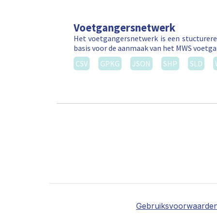
Voetgangersnetwerk
Het voetgangersnetwerk is een stucturere
basis voor de aanmaak van het MWS voetga
CSV
GPKG
JSON
SHP
SLD
Gebruiksvoorwaarde