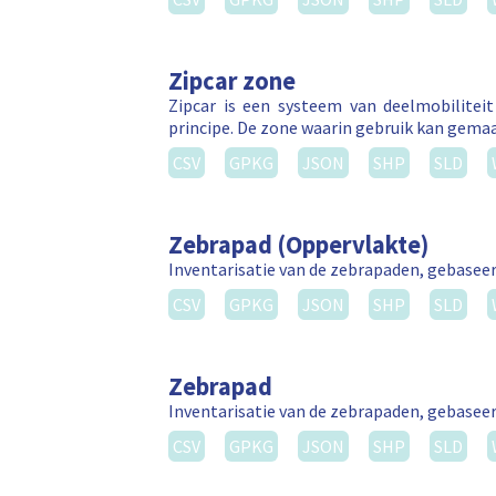
Zipcar zone
Zipcar is een systeem van deelmobilitei
principe. De zone waarin gebruik kan gema
CSV
GPKG
JSON
SHP
SLD
Zebrapad (Oppervlakte)
Inventarisatie van de zebrapaden, gebasee
CSV
GPKG
JSON
SHP
SLD
Zebrapad
Inventarisatie van de zebrapaden, gebasee
CSV
GPKG
JSON
SHP
SLD