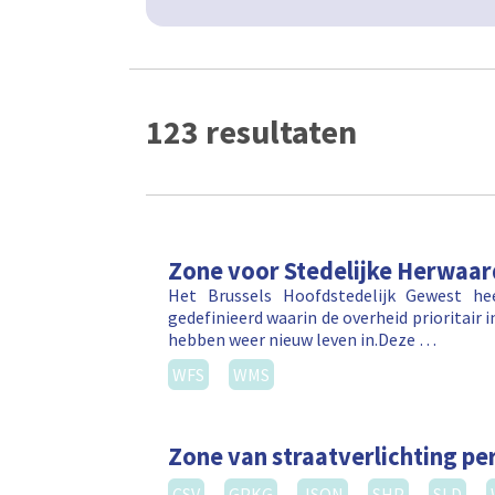
123 resultaten
Zone voor Stedelijke Herwaar
Het Brussels Hoofdstedelijk Gewest he
gedefinieerd waarin de overheid prioritair 
hebben weer nieuw leven in.Deze …
WFS
WMS
Zone van straatverlichting per
CSV
GPKG
JSON
SHP
SLD