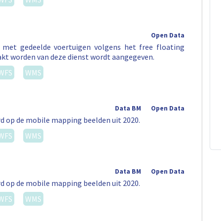
Open Data
t met gedeelde voertuigen volgens het free floating
akt worden van deze dienst wordt aangegeven.
WFS
WMS
Data BM
Open Data
rd op de mobile mapping beelden uit 2020.
WFS
WMS
Data BM
Open Data
rd op de mobile mapping beelden uit 2020.
WFS
WMS