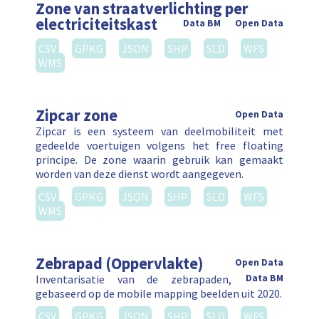
Zone van straatverlichting per
electriciteitskast
Data BM
Open Data
CSV
GPKG
JSON
SHP
SLD
WFS
WMS
Zipcar zone
Open Data
Zipcar is een systeem van deelmobiliteit met
gedeelde voertuigen volgens het free floating
principe. De zone waarin gebruik kan gemaakt
worden van deze dienst wordt aangegeven.
CSV
GPKG
JSON
SHP
SLD
WFS
WMS
Zebrapad (Oppervlakte)
Open Data
Inventarisatie van de zebrapaden,
Data BM
gebaseerd op de mobile mapping beelden uit 2020.
CSV
GPKG
JSON
SHP
SLD
WFS