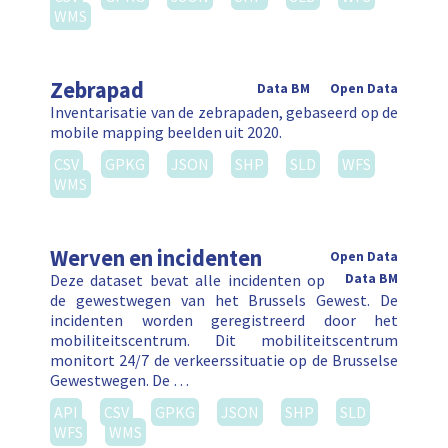
WMS
Zebrapad
Data BM
Open Data
Inventarisatie van de zebrapaden, gebaseerd op de
mobile mapping beelden uit 2020.
CSV
GPKG
JSON
SHP
SLD
WFS
WMS
Werven en incidenten
Open Data
Deze dataset bevat alle incidenten op
Data BM
de gewestwegen van het Brussels Gewest. De
incidenten worden geregistreerd door het
mobiliteitscentrum. Dit mobiliteitscentrum
monitort 24/7 de verkeerssituatie op de Brusselse
Gewestwegen. De …
API
CSV
GPKG
JSON
SHP
SLD
WFS
WMS