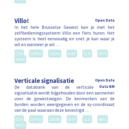
Villo!
Open Data
In het hele Brusselse Gewest kan je met het
zelfbedieningssysteem Villo een fiets huren. Het
systeem is heel eenvoudig en snel: je kan waar je
wil en wanneer je wil …
CSV
GPKG
JSON
SHP
SLD
WFS
WMS
Verticale signalisatie
Open Data
De databank van de verticale
Data BM
signalisatie wordt bijgehouden door een aannemer
voor de gewestwegen. De kenmerken van de
borden worden weergegeven en de xy-coordinaat
van de paal waaraan deze bevestigd …
CSV
GPKG
JSON
SHP
SLD
WFS
WMS