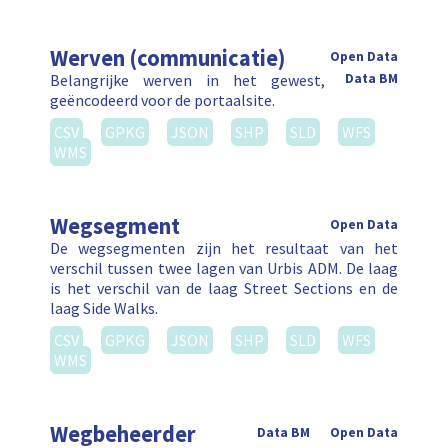
Werven (communicatie)
Open Data
Belangrijke werven in het gewest,
Data BM
geëncodeerd voor de portaalsite.
CSV
GPKG
JSON
SHP
SLD
WFS
WMS
Wegsegment
Open Data
De wegsegmenten zijn het resultaat van het
verschil tussen twee lagen van Urbis ADM. De laag
is het verschil van de laag Street Sections en de
laag Side Walks.
CSV
GPKG
JSON
SHP
SLD
WFS
WMS
Wegbeheerder
Data BM
Open Data