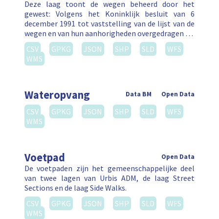
Deze laag toont de wegen beheerd door het
gewest: Volgens het Koninklijk besluit van 6
december 1991 tot vaststelling van de lijst van de
wegen en van hun aanhorigheden overgedragen …
CSV
GPKG
JSON
SHP
SLD
WFS
WMS
Wateropvang
Data BM
Open Data
CSV
GPKG
JSON
SHP
SLD
WFS
WMS
Voetpad
Open Data
De voetpaden zijn het gemeenschappelijke deel
van twee lagen van Urbis ADM, de laag Street
Sections en de laag Side Walks.
CSV
GPKG
JSON
SHP
SLD
WFS
WMS