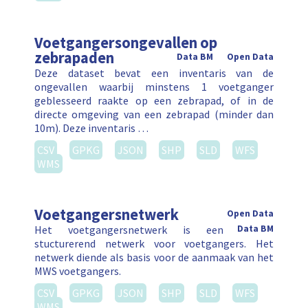
Voetgangersongevallen op
zebrapaden
Data BM
Open Data
Deze dataset bevat een inventaris van de
ongevallen waarbij minstens 1 voetganger
geblesseerd raakte op een zebrapad, of in de
directe omgeving van een zebrapad (minder dan
10m). Deze inventaris …
CSV
GPKG
JSON
SHP
SLD
WFS
WMS
Voetgangersnetwerk
Open Data
Het voetgangersnetwerk is een
Data BM
stucturerend netwerk voor voetgangers. Het
netwerk diende als basis voor de aanmaak van het
MWS voetgangers.
CSV
GPKG
JSON
SHP
SLD
WFS
WMS