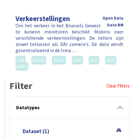
Verkeerstellingen
Open Data
Om het verkeer in het Brussels Gewest
Data BM
te kunenn monitoren beschikt Mobiris over
verschillende verkeerstellingen. De tellers zijn
zowel tellussen als DAI camera's. De data wordt
gecentraliseerd in de Irma …
CSV
GPKG
JSON
SHP
SLD
WFS
WMS
Filter
Clear Filters
Datatypes
Dataset (1)