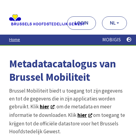
Aller
au
contenu
principal
LOGIN
NL
MOBIGIS
Home
Metadatacatalogus van
Brussel Mobiliteit
Brussel Mobiliteit biedt u toegang tot zijn gegevens
en tot de gegevens die in zijn applicaties worden
gebruikt. Klik
hier
. om de metadata en meer
informatie te downloaden. Klik
hier
om toegang te
krijgen tot de officiële datastore voor het Brussels
Hoofdstedelijk Gewest.