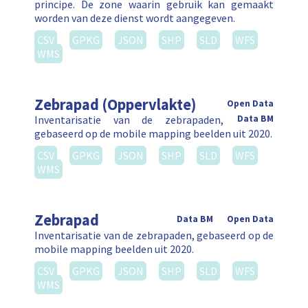
principe. De zone waarin gebruik kan gemaakt
worden van deze dienst wordt aangegeven.
CSV
GPKG
JSON
SHP
SLD
WFS
WMS
Zebrapad (Oppervlakte)
Open Data
Inventarisatie van de zebrapaden,
Data BM
gebaseerd op de mobile mapping beelden uit 2020.
CSV
GPKG
JSON
SHP
SLD
WFS
WMS
Zebrapad
Data BM
Open Data
Inventarisatie van de zebrapaden, gebaseerd op de
mobile mapping beelden uit 2020.
CSV
GPKG
JSON
SHP
SLD
WFS
WMS