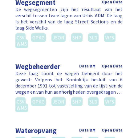
Wegsegment
Open Data
De wegsegmenten zijn het resultaat van het
verschil tussen twee lagen van Urbis ADM. De laag
is het verschil van de laag Street Sections en de
laag Side Walks.
CSV
GPKG
JSON
SHP
SLD
WFS
WMS
Wegbeheerder
Data BM
Open Data
Deze laag toont de wegen beheerd door het
gewest: Volgens het Koninklijk besluit van 6
december 1991 tot vaststelling van de lijst van de
wegen en van hun aanhorigheden overgedragen …
CSV
GPKG
JSON
SHP
SLD
WFS
WMS
Wateropvang
Data BM
Open Data