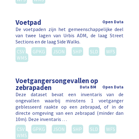
Voetpad
Open Data
De voetpaden zijn het gemeenschappelijke deel
van twee lagen van Urbis ADM, de laag Street
Sections en de laag Side Walks.
CSV
GPKG
JSON
SHP
SLD
WFS
WMS
Voetgangersongevallen op
zebrapaden
Data BM
Open Data
Deze dataset bevat een inventaris van de
ongevallen waarbij minstens 1 voetganger
geblesseerd raakte op een zebrapad, of in de
directe omgeving van een zebrapad (minder dan
10m). Deze inventaris …
CSV
GPKG
JSON
SHP
SLD
WFS
WMS