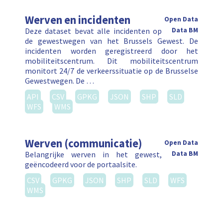
Werven en incidenten
Open Data
Deze dataset bevat alle incidenten op
Data BM
de gewestwegen van het Brussels Gewest. De
incidenten worden geregistreerd door het
mobiliteitscentrum. Dit mobiliteitscentrum
monitort 24/7 de verkeerssituatie op de Brusselse
Gewestwegen. De …
API
CSV
GPKG
JSON
SHP
SLD
WFS
WMS
Werven (communicatie)
Open Data
Belangrijke werven in het gewest,
Data BM
geëncodeerd voor de portaalsite.
CSV
GPKG
JSON
SHP
SLD
WFS
WMS