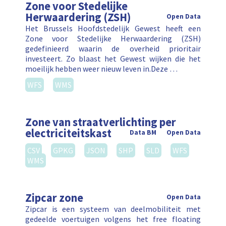
Zone voor Stedelijke
Herwaardering (ZSH)
Open Data
Het Brussels Hoofdstedelijk Gewest heeft een
Zone voor Stedelijke Herwaardering (ZSH)
gedefinieerd waarin de overheid prioritair
investeert. Zo blaast het Gewest wijken die het
moeilijk hebben weer nieuw leven in.Deze …
WFS
WMS
Zone van straatverlichting per
electriciteitskast
Data BM
Open Data
CSV
GPKG
JSON
SHP
SLD
WFS
WMS
Zipcar zone
Open Data
Zipcar is een systeem van deelmobiliteit met
gedeelde voertuigen volgens het free floating