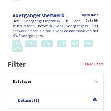
Voetgangersnetwerk
Open Data
Het voetgangersnetwerk is een
Data BM
stucturerend netwerk voor voetgangers. Het
netwerk diende als basis voor de aanmaak van het
MWS voetgangers.
CSV
GPKG
JSON
SHP
SLD
WFS
WMS
Filter
Clear Filters
Datatypes
Dataset (1)