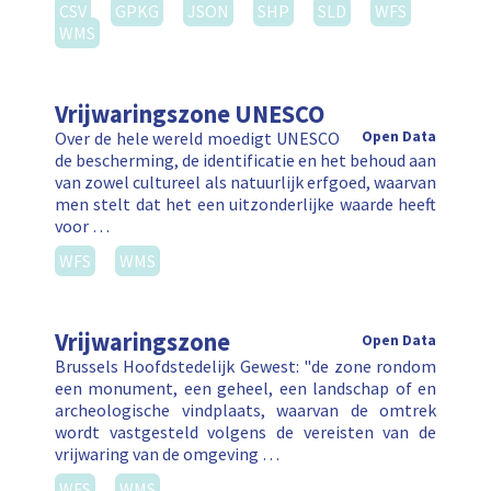
CSV
GPKG
JSON
SHP
SLD
WFS
WMS
Vrijwaringszone UNESCO
Over de hele wereld moedigt UNESCO
Open Data
de bescherming, de identificatie en het behoud aan
van zowel cultureel als natuurlijk erfgoed, waarvan
men stelt dat het een uitzonderlijke waarde heeft
voor …
WFS
WMS
Vrijwaringszone
Open Data
Brussels Hoofdstedelijk Gewest: "de zone rondom
een monument, een geheel, een landschap of en
archeologische vindplaats, waarvan de omtrek
wordt vastgesteld volgens de vereisten van de
vrijwaring van de omgeving …
WFS
WMS