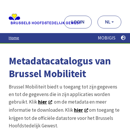
Aller
au
contenu
principal
LOGIN
NL
MOBIGIS
Home
Metadatacatalogus van
Brussel Mobiliteit
Brussel Mobiliteit biedt u toegang tot zijn gegevens
en tot de gegevens die in zijn applicaties worden
gebruikt. Klik
hier
. om de metadata en meer
informatie te downloaden. Klik
hier
om toegang te
krijgen tot de officiële datastore voor het Brussels
Hoofdstedelijk Gewest.