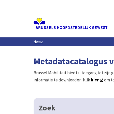
Aller
au
contenu
principal
Home
Metadatacatalogus va
Brussel Mobiliteit biedt u toegang tot zijn 
informatie te downloaden. Klik
hier
om to
Zoek