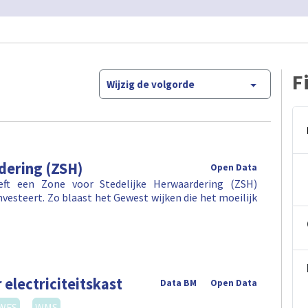
F
Wijzig de volgorde
dering (ZSH)
Open Data
eft een Zone voor Stedelijke Herwaardering (ZSH)
investeert. Zo blaast het Gewest wijken die het moeilijk
 electriciteitskast
Data BM
Open Data
WFS
WMS