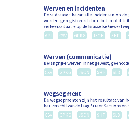
Werven en incidenten
Deze dataset bevat alle incidenten op de
worden geregistreerd door het mobilitei
verkeerssituatie op de Brusselse Gewestw
API
CSV
GPKG
JSON
SHP
Werven (communicatie)
Belangrijke werven in het gewest, geëncode
CSV
GPKG
JSON
SHP
SLD
Wegsegment
De wegsegmenten zijn het resultaat van he
het verschil van de laag Street Sections en 
CSV
GPKG
JSON
SHP
SLD