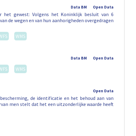
Data BM
Open Data
 het gewest: Volgens het Koninklijk besluit van 6
st van de wegen en van hun aanhorigheden overgedragen
WFS
WMS
Data BM
Open Data
WFS
WMS
Open Data
escherming, de identificatie en het behoud aan van
arvan men stelt dat het een uitzonderlijke waarde heeft