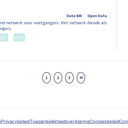
Data BM
Open Data
nd netwerk voor voetgangers. Het netwerk diende als
ngers.
WFS
WMS
1
2
3
n
Privacybeleid
Toegankelijkheidsverklaring
Cookiesbeleid
Con