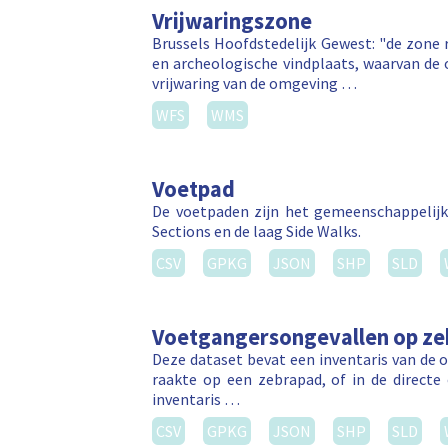
Vrijwaringszone
Brussels Hoofdstedelijk Gewest: "de zon
en archeologische vindplaats, waarvan de 
vrijwaring van de omgeving …
WFS
WMS
Voetpad
De voetpaden zijn het gemeenschappelijk
Sections en de laag Side Walks.
CSV
GPKG
JSON
SHP
SLD
Voetgangersongevallen op z
Deze dataset bevat een inventaris van de 
raakte op een zebrapad, of in de direct
inventaris …
CSV
GPKG
JSON
SHP
SLD