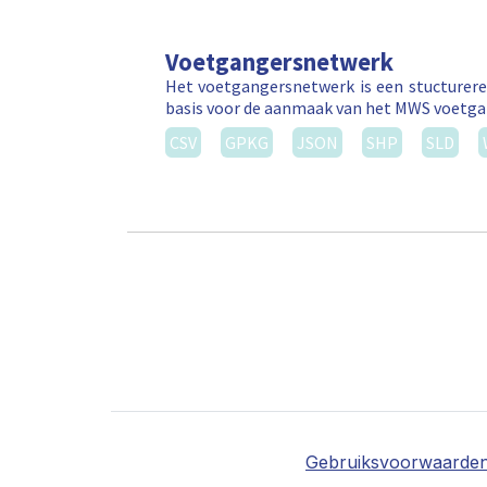
Voetgangersnetwerk
Het voetgangersnetwerk is een stucturere
basis voor de aanmaak van het MWS voetga
CSV
GPKG
JSON
SHP
SLD
Gebruiksvoorwaarde