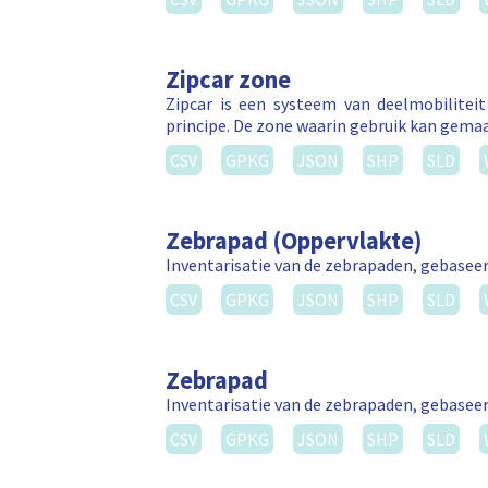
Zipcar zone
Zipcar is een systeem van deelmobilitei
principe. De zone waarin gebruik kan gema
CSV
GPKG
JSON
SHP
SLD
Zebrapad (Oppervlakte)
Inventarisatie van de zebrapaden, gebasee
CSV
GPKG
JSON
SHP
SLD
Zebrapad
Inventarisatie van de zebrapaden, gebasee
CSV
GPKG
JSON
SHP
SLD