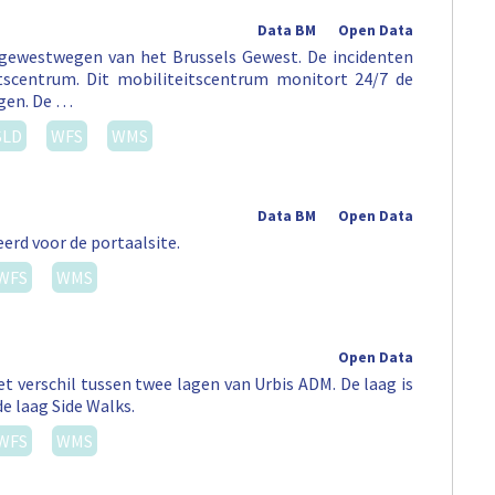
Data BM
Open Data
 gewestwegen van het Brussels Gewest. De incidenten
tscentrum. Dit mobiliteitscentrum monitort 24/7 de
egen. De …
SLD
WFS
WMS
Data BM
Open Data
erd voor de portaalsite.
WFS
WMS
Open Data
t verschil tussen twee lagen van Urbis ADM. De laag is
de laag Side Walks.
WFS
WMS