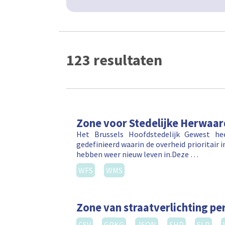
123 resultaten
Zone voor Stedelijke Herwaar
Het Brussels Hoofdstedelijk Gewest he
gedefinieerd waarin de overheid prioritair 
hebben weer nieuw leven in.Deze …
WFS
WMS
Zone van straatverlichting per
CSV
GPKG
JSON
SHP
SLD