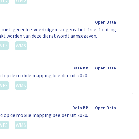
Open Data
t met gedeelde voertuigen volgens het free floating
akt worden van deze dienst wordt aangegeven.
WFS
WMS
Data BM
Open Data
rd op de mobile mapping beelden uit 2020.
WFS
WMS
Data BM
Open Data
rd op de mobile mapping beelden uit 2020.
WFS
WMS