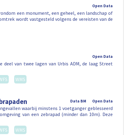
Open Data
e rondom een monument, een geheel, een landschap of
omtrek wordt vastgesteld volgens de vereisten van de
Open Data
e deel van twee lagen van Urbis ADM, de laag Street
WFS
WMS
ebrapaden
Data BM
Open Data
ongevallen waarbij minstens 1 voetganger geblesseerd
e omgeving van een zebrapad (minder dan 10m). Deze
WFS
WMS