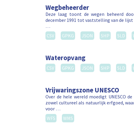
Wegbeheerder
Deze laag toont de wegen beheerd door
december 1991 tot vaststelling van de lij
…
CSV
GPKG
JSON
SHP
SLD
Wateropvang
CSV
GPKG
JSON
SHP
SLD
Vrijwaringszone UNESCO
Over de hele wereld moedigt UNESCO de b
zowel cultureel als natuurlijk erfgoed, wa
voor …
WFS
WMS