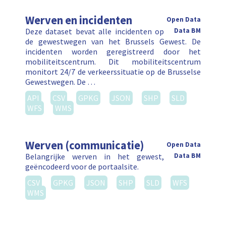
Werven en incidenten
Open Data
Deze dataset bevat alle incidenten op
Data BM
de gewestwegen van het Brussels Gewest. De
incidenten worden geregistreerd door het
mobiliteitscentrum. Dit mobiliteitscentrum
monitort 24/7 de verkeerssituatie op de Brusselse
Gewestwegen. De …
API
CSV
GPKG
JSON
SHP
SLD
WFS
WMS
Werven (communicatie)
Open Data
Belangrijke werven in het gewest,
Data BM
geëncodeerd voor de portaalsite.
CSV
GPKG
JSON
SHP
SLD
WFS
WMS