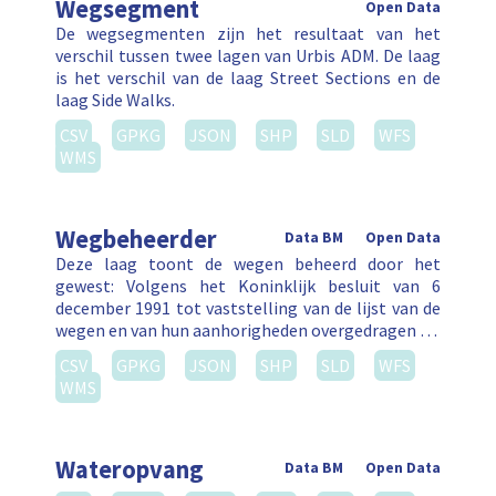
Wegsegment
Open Data
De wegsegmenten zijn het resultaat van het
verschil tussen twee lagen van Urbis ADM. De laag
is het verschil van de laag Street Sections en de
laag Side Walks.
CSV
GPKG
JSON
SHP
SLD
WFS
WMS
Wegbeheerder
Data BM
Open Data
Deze laag toont de wegen beheerd door het
gewest: Volgens het Koninklijk besluit van 6
december 1991 tot vaststelling van de lijst van de
wegen en van hun aanhorigheden overgedragen …
CSV
GPKG
JSON
SHP
SLD
WFS
WMS
Wateropvang
Data BM
Open Data