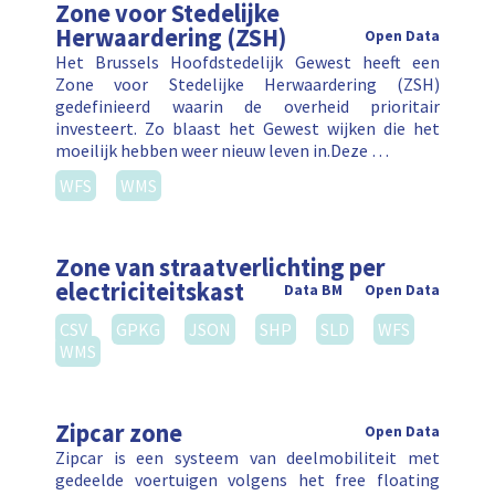
Zone voor Stedelijke
Herwaardering (ZSH)
Open Data
Het Brussels Hoofdstedelijk Gewest heeft een
Zone voor Stedelijke Herwaardering (ZSH)
gedefinieerd waarin de overheid prioritair
investeert. Zo blaast het Gewest wijken die het
moeilijk hebben weer nieuw leven in.Deze …
WFS
WMS
Zone van straatverlichting per
electriciteitskast
Data BM
Open Data
CSV
GPKG
JSON
SHP
SLD
WFS
WMS
Zipcar zone
Open Data
Zipcar is een systeem van deelmobiliteit met
gedeelde voertuigen volgens het free floating