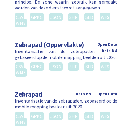
principe. De zone waarin gebruik kan gemaakt
worden van deze dienst wordt aangegeven.
CSV
GPKG
JSON
SHP
SLD
WFS
WMS
Zebrapad (Oppervlakte)
Open Data
Inventarisatie van de zebrapaden,
Data BM
gebaseerd op de mobile mapping beelden uit 2020.
CSV
GPKG
JSON
SHP
SLD
WFS
WMS
Zebrapad
Data BM
Open Data
Inventarisatie van de zebrapaden, gebaseerd op de
mobile mapping beelden uit 2020.
CSV
GPKG
JSON
SHP
SLD
WFS
WMS