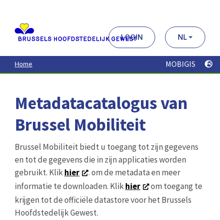
Aller
au
contenu
principal
LOGIN
NL
MOBIGIS
Home
Metadatacatalogus van
Brussel Mobiliteit
Brussel Mobiliteit biedt u toegang tot zijn gegevens
en tot de gegevens die in zijn applicaties worden
gebruikt. Klik
hier
. om de metadata en meer
informatie te downloaden. Klik
hier
om toegang te
krijgen tot de officiële datastore voor het Brussels
Hoofdstedelijk Gewest.