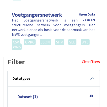
Voetgangersnetwerk
Open Data
Het voetgangersnetwerk is een
Data BM
stucturerend netwerk voor voetgangers. Het
netwerk diende als basis voor de aanmaak van het
MWS voetgangers.
CSV
GPKG
JSON
SHP
SLD
WFS
WMS
Filter
Clear Filters
Datatypes
Dataset (1)