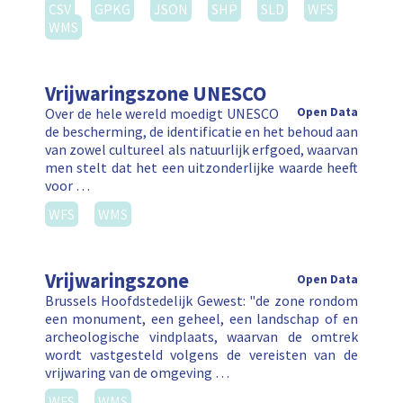
CSV
GPKG
JSON
SHP
SLD
WFS
WMS
Vrijwaringszone UNESCO
Over de hele wereld moedigt UNESCO
Open Data
de bescherming, de identificatie en het behoud aan
van zowel cultureel als natuurlijk erfgoed, waarvan
men stelt dat het een uitzonderlijke waarde heeft
voor …
WFS
WMS
Vrijwaringszone
Open Data
Brussels Hoofdstedelijk Gewest: "de zone rondom
een monument, een geheel, een landschap of en
archeologische vindplaats, waarvan de omtrek
wordt vastgesteld volgens de vereisten van de
vrijwaring van de omgeving …
WFS
WMS