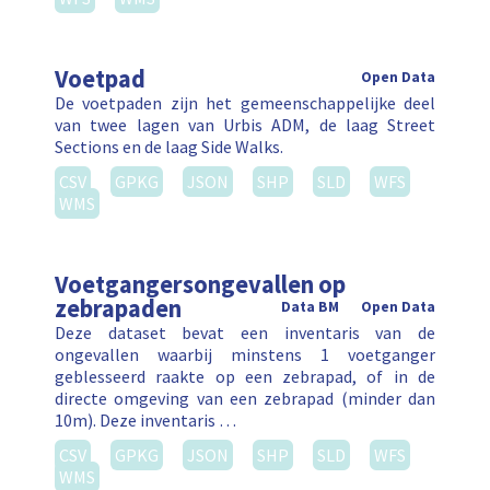
Voetpad
Open Data
De voetpaden zijn het gemeenschappelijke deel
van twee lagen van Urbis ADM, de laag Street
Sections en de laag Side Walks.
CSV
GPKG
JSON
SHP
SLD
WFS
WMS
Voetgangersongevallen op
zebrapaden
Data BM
Open Data
Deze dataset bevat een inventaris van de
ongevallen waarbij minstens 1 voetganger
geblesseerd raakte op een zebrapad, of in de
directe omgeving van een zebrapad (minder dan
10m). Deze inventaris …
CSV
GPKG
JSON
SHP
SLD
WFS
WMS