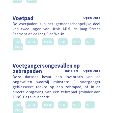
Voetpad
Open Data
De voetpaden zijn het gemeenschappelijke deel
van twee lagen van Urbis ADM, de laag Street
Sections en de laag Side Walks.
CSV
GPKG
JSON
SHP
SLD
WFS
WMS
Voetgangersongevallen op
zebrapaden
Data BM
Open Data
Deze dataset bevat een inventaris van de
ongevallen waarbij minstens 1 voetganger
geblesseerd raakte op een zebrapad, of in de
directe omgeving van een zebrapad (minder dan
10m). Deze inventaris …
CSV
GPKG
JSON
SHP
SLD
WFS
WMS