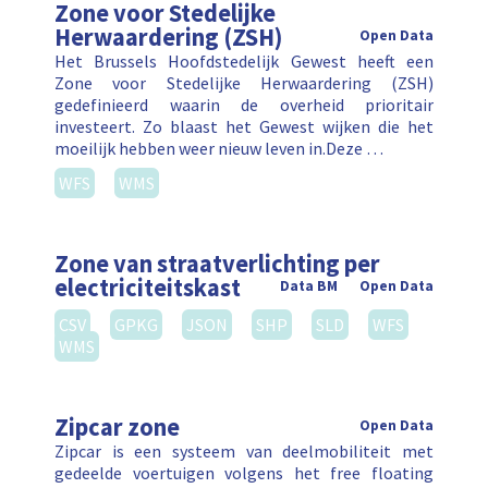
Zone voor Stedelijke
Herwaardering (ZSH)
Open Data
Het Brussels Hoofdstedelijk Gewest heeft een
Zone voor Stedelijke Herwaardering (ZSH)
gedefinieerd waarin de overheid prioritair
investeert. Zo blaast het Gewest wijken die het
moeilijk hebben weer nieuw leven in.Deze …
WFS
WMS
Zone van straatverlichting per
electriciteitskast
Data BM
Open Data
CSV
GPKG
JSON
SHP
SLD
WFS
WMS
Zipcar zone
Open Data
Zipcar is een systeem van deelmobiliteit met
gedeelde voertuigen volgens het free floating