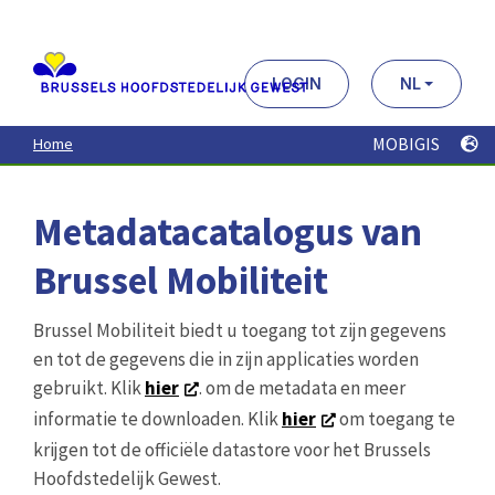
Aller
au
contenu
principal
LOGIN
NL
MOBIGIS
Home
Metadatacatalogus van
Brussel Mobiliteit
Brussel Mobiliteit biedt u toegang tot zijn gegevens
en tot de gegevens die in zijn applicaties worden
gebruikt. Klik
hier
. om de metadata en meer
informatie te downloaden. Klik
hier
om toegang te
krijgen tot de officiële datastore voor het Brussels
Hoofdstedelijk Gewest.