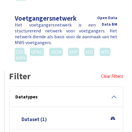
Voetgangersnetwerk
Open Data
Het voetgangersnetwerk is een
Data BM
stucturerend netwerk voor voetgangers. Het
netwerk diende als basis voor de aanmaak van het
MWS voetgangers.
CSV
GPKG
JSON
SHP
SLD
WFS
WMS
Filter
Clear Filters
Datatypes
Dataset (1)