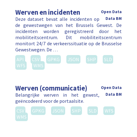
Werven en incidenten
Open Data
Deze dataset bevat alle incidenten op
Data BM
de gewestwegen van het Brussels Gewest. De
incidenten worden geregistreerd door het
mobiliteitscentrum. Dit mobiliteitscentrum
monitort 24/7 de verkeerssituatie op de Brusselse
Gewestwegen. De …
API
CSV
GPKG
JSON
SHP
SLD
WFS
WMS
Werven (communicatie)
Open Data
Belangrijke werven in het gewest,
Data BM
geëncodeerd voor de portaalsite.
CSV
GPKG
JSON
SHP
SLD
WFS
WMS