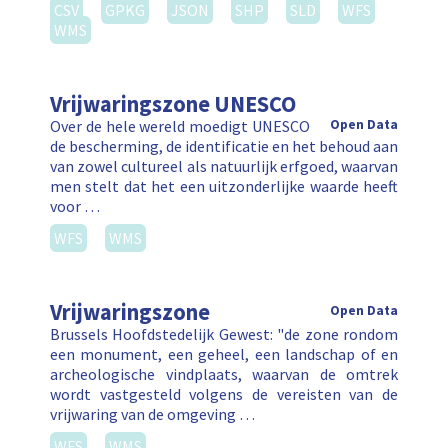
CSV
GPKG
JSON
SHP
SLD
WFS
WMS
Vrijwaringszone UNESCO
Over de hele wereld moedigt UNESCO
Open Data
de bescherming, de identificatie en het behoud aan
van zowel cultureel als natuurlijk erfgoed, waarvan
men stelt dat het een uitzonderlijke waarde heeft
voor …
WFS
WMS
Vrijwaringszone
Open Data
Brussels Hoofdstedelijk Gewest: "de zone rondom
een monument, een geheel, een landschap of en
archeologische vindplaats, waarvan de omtrek
wordt vastgesteld volgens de vereisten van de
vrijwaring van de omgeving …
WFS
WMS