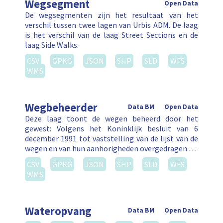
Wegsegment
Open Data
De wegsegmenten zijn het resultaat van het
verschil tussen twee lagen van Urbis ADM. De laag
is het verschil van de laag Street Sections en de
laag Side Walks.
CSV
GPKG
JSON
SHP
SLD
WFS
WMS
Wegbeheerder
Data BM
Open Data
Deze laag toont de wegen beheerd door het
gewest: Volgens het Koninklijk besluit van 6
december 1991 tot vaststelling van de lijst van de
wegen en van hun aanhorigheden overgedragen …
CSV
GPKG
JSON
SHP
SLD
WFS
WMS
Wateropvang
Data BM
Open Data