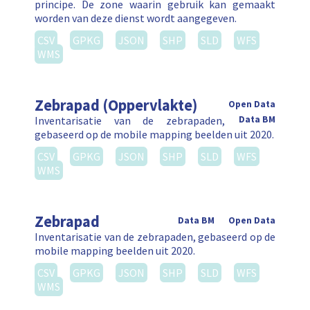
principe. De zone waarin gebruik kan gemaakt
worden van deze dienst wordt aangegeven.
CSV
GPKG
JSON
SHP
SLD
WFS
WMS
Zebrapad (Oppervlakte)
Open Data
Inventarisatie van de zebrapaden,
Data BM
gebaseerd op de mobile mapping beelden uit 2020.
CSV
GPKG
JSON
SHP
SLD
WFS
WMS
Zebrapad
Data BM
Open Data
Inventarisatie van de zebrapaden, gebaseerd op de
mobile mapping beelden uit 2020.
CSV
GPKG
JSON
SHP
SLD
WFS
WMS