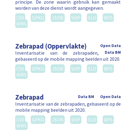
principe. De zone waarin gebruik kan gemaakt
worden van deze dienst wordt aangegeven.
CSV
GPKG
JSON
SHP
SLD
WFS
WMS
Zebrapad (Oppervlakte)
Open Data
Inventarisatie van de zebrapaden,
Data BM
gebaseerd op de mobile mapping beelden uit 2020.
CSV
GPKG
JSON
SHP
SLD
WFS
WMS
Zebrapad
Data BM
Open Data
Inventarisatie van de zebrapaden, gebaseerd op de
mobile mapping beelden uit 2020.
CSV
GPKG
JSON
SHP
SLD
WFS
WMS