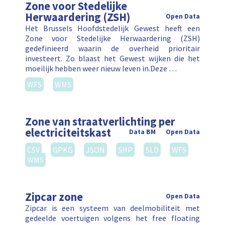
Zone voor Stedelijke
Herwaardering (ZSH)
Open Data
Het Brussels Hoofdstedelijk Gewest heeft een
Zone voor Stedelijke Herwaardering (ZSH)
gedefinieerd waarin de overheid prioritair
investeert. Zo blaast het Gewest wijken die het
moeilijk hebben weer nieuw leven in.Deze …
WFS
WMS
Zone van straatverlichting per
electriciteitskast
Data BM
Open Data
CSV
GPKG
JSON
SHP
SLD
WFS
WMS
Zipcar zone
Open Data
Zipcar is een systeem van deelmobiliteit met
gedeelde voertuigen volgens het free floating