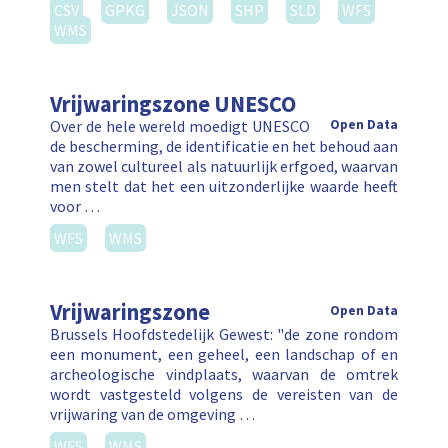
CSV
GPKG
JSON
SHP
SLD
WFS
WMS
Vrijwaringszone UNESCO
Over de hele wereld moedigt UNESCO
Open Data
de bescherming, de identificatie en het behoud aan
van zowel cultureel als natuurlijk erfgoed, waarvan
men stelt dat het een uitzonderlijke waarde heeft
voor …
WFS
WMS
Vrijwaringszone
Open Data
Brussels Hoofdstedelijk Gewest: "de zone rondom
een monument, een geheel, een landschap of en
archeologische vindplaats, waarvan de omtrek
wordt vastgesteld volgens de vereisten van de
vrijwaring van de omgeving …
WFS
WMS