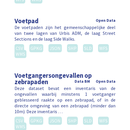
Voetpad
Open Data
De voetpaden zijn het gemeenschappelijke deel
van twee lagen van Urbis ADM, de laag Street
Sections en de laag Side Walks.
CSV
GPKG
JSON
SHP
SLD
WFS
WMS
Voetgangersongevallen op
zebrapaden
Data BM
Open Data
Deze dataset bevat een inventaris van de
ongevallen waarbij minstens 1 voetganger
geblesseerd raakte op een zebrapad, of in de
directe omgeving van een zebrapad (minder dan
10m). Deze inventaris …
CSV
GPKG
JSON
SHP
SLD
WFS
WMS