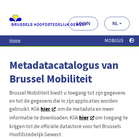
Aller
au
contenu
principal
LOGIN
NL
MOBIGIS
Home
Metadatacatalogus van
Brussel Mobiliteit
Brussel Mobiliteit biedt u toegang tot zijn gegevens
en tot de gegevens die in zijn applicaties worden
gebruikt. Klik
hier
. om de metadata en meer
informatie te downloaden. Klik
hier
om toegang te
krijgen tot de officiële datastore voor het Brussels
Hoofdstedelijk Gewest.