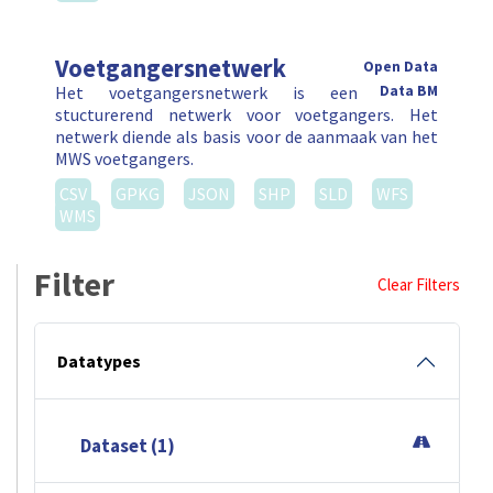
Voetgangersnetwerk
Open Data
Het voetgangersnetwerk is een
Data BM
stucturerend netwerk voor voetgangers. Het
netwerk diende als basis voor de aanmaak van het
MWS voetgangers.
CSV
GPKG
JSON
SHP
SLD
WFS
WMS
Filter
Clear Filters
Datatypes
Dataset (1)