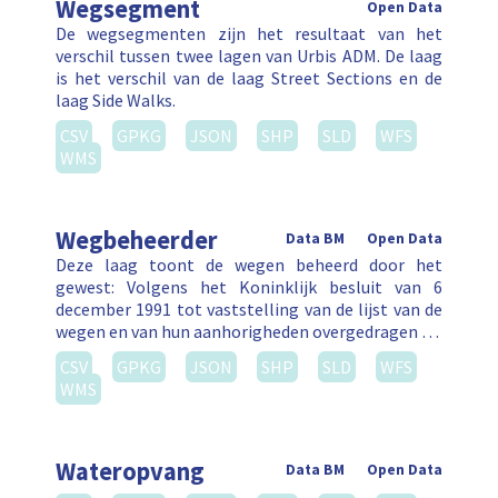
Wegsegment
Open Data
De wegsegmenten zijn het resultaat van het
verschil tussen twee lagen van Urbis ADM. De laag
is het verschil van de laag Street Sections en de
laag Side Walks.
CSV
GPKG
JSON
SHP
SLD
WFS
WMS
Wegbeheerder
Data BM
Open Data
Deze laag toont de wegen beheerd door het
gewest: Volgens het Koninklijk besluit van 6
december 1991 tot vaststelling van de lijst van de
wegen en van hun aanhorigheden overgedragen …
CSV
GPKG
JSON
SHP
SLD
WFS
WMS
Wateropvang
Data BM
Open Data