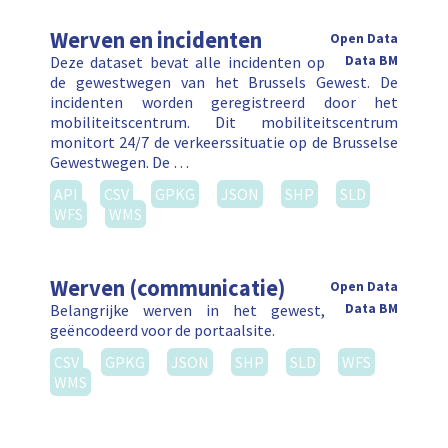
Werven en incidenten
Open Data
Deze dataset bevat alle incidenten op
Data BM
de gewestwegen van het Brussels Gewest. De
incidenten worden geregistreerd door het
mobiliteitscentrum. Dit mobiliteitscentrum
monitort 24/7 de verkeerssituatie op de Brusselse
Gewestwegen. De …
API
CSV
GPKG
JSON
SHP
SLD
WFS
WMS
Werven (communicatie)
Open Data
Belangrijke werven in het gewest,
Data BM
geëncodeerd voor de portaalsite.
CSV
GPKG
JSON
SHP
SLD
WFS
WMS