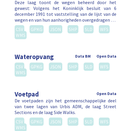
Deze laag toont de wegen beheerd door het
gewest: Volgens het Koninklijk besluit van 6
december 1991 tot vaststelling van de lijst van de
wegen en van hun aanhorigheden overgedragen …
CSV
GPKG
JSON
SHP
SLD
WFS
WMS
Wateropvang
Data BM
Open Data
CSV
GPKG
JSON
SHP
SLD
WFS
WMS
Voetpad
Open Data
De voetpaden zijn het gemeenschappelijke deel
van twee lagen van Urbis ADM, de laag Street
Sections en de laag Side Walks.
CSV
GPKG
JSON
SHP
SLD
WFS
WMS