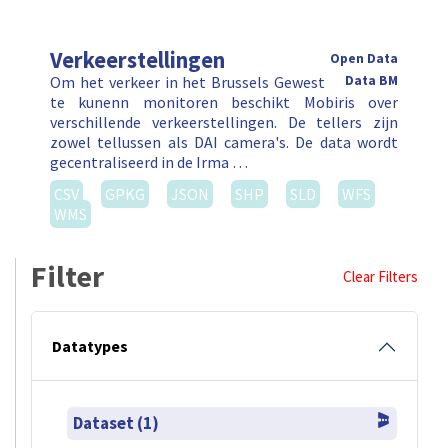
Verkeerstellingen
Open Data
Om het verkeer in het Brussels Gewest
Data BM
te kunenn monitoren beschikt Mobiris over
verschillende verkeerstellingen. De tellers zijn
zowel tellussen als DAI camera's. De data wordt
gecentraliseerd in de Irma …
CSV
GPKG
JSON
SHP
SLD
WFS
WMS
Filter
Clear Filters
Datatypes
Dataset (1)