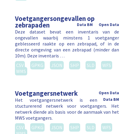
Voetgangersongevallen op
zebrapaden
Data BM
Open Data
Deze dataset bevat een inventaris van de
ongevallen waarbij minstens 1 voetganger
geblesseerd raakte op een zebrapad, of in de
directe omgeving van een zebrapad (minder dan
10m). Deze inventaris …
CSV
GPKG
JSON
SHP
SLD
WFS
WMS
Voetgangersnetwerk
Open Data
Het voetgangersnetwerk is een
Data BM
stucturerend netwerk voor voetgangers. Het
netwerk diende als basis voor de aanmaak van het
MWS voetgangers.
CSV
GPKG
JSON
SHP
SLD
WFS
WMS