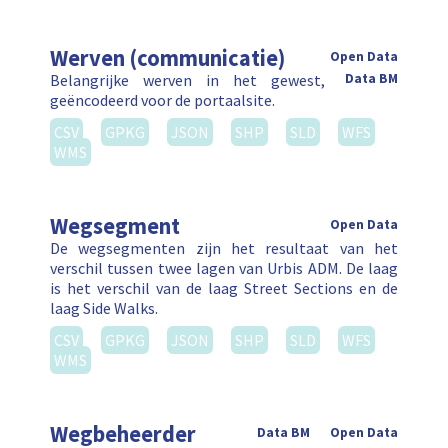
Werven (communicatie)
Open Data
Belangrijke werven in het gewest,
Data BM
geëncodeerd voor de portaalsite.
CSV
GPKG
JSON
SHP
SLD
WFS
WMS
Wegsegment
Open Data
De wegsegmenten zijn het resultaat van het
verschil tussen twee lagen van Urbis ADM. De laag
is het verschil van de laag Street Sections en de
laag Side Walks.
CSV
GPKG
JSON
SHP
SLD
WFS
WMS
Wegbeheerder
Data BM
Open Data