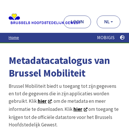
Aller
au
contenu
principal
LOGIN
NL
MOBIGIS
Home
Metadatacatalogus van
Brussel Mobiliteit
Brussel Mobiliteit biedt u toegang tot zijn gegevens
en tot de gegevens die in zijn applicaties worden
gebruikt. Klik
hier
. om de metadata en meer
informatie te downloaden. Klik
hier
om toegang te
krijgen tot de officiële datastore voor het Brussels
Hoofdstedelijk Gewest.