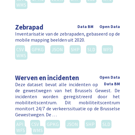
WMS
Zebrapad
Data BM
Open Data
Inventarisatie van de zebrapaden, gebaseerd op de
mobile mapping beelden uit 2020.
CSV
GPKG
JSON
SHP
SLD
WFS
WMS
Werven en incidenten
Open Data
Deze dataset bevat alle incidenten op
Data BM
de gewestwegen van het Brussels Gewest. De
incidenten worden geregistreerd door het
mobiliteitscentrum. Dit mobiliteitscentrum
monitort 24/7 de verkeerssituatie op de Brusselse
Gewestwegen. De …
API
CSV
GPKG
JSON
SHP
SLD
WFS
WMS