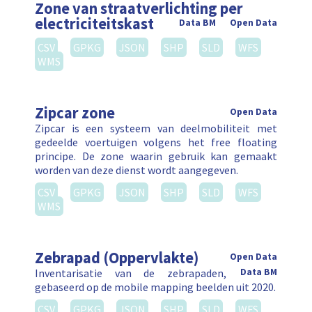
Zone van straatverlichting per
electriciteitskast
Data BM
Open Data
CSV
GPKG
JSON
SHP
SLD
WFS
WMS
Zipcar zone
Open Data
Zipcar is een systeem van deelmobiliteit met
gedeelde voertuigen volgens het free floating
principe. De zone waarin gebruik kan gemaakt
worden van deze dienst wordt aangegeven.
CSV
GPKG
JSON
SHP
SLD
WFS
WMS
Zebrapad (Oppervlakte)
Open Data
Inventarisatie van de zebrapaden,
Data BM
gebaseerd op de mobile mapping beelden uit 2020.
CSV
GPKG
JSON
SHP
SLD
WFS