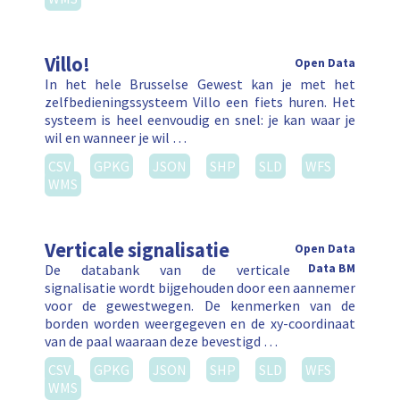
Villo!
Open Data
In het hele Brusselse Gewest kan je met het
zelfbedieningssysteem Villo een fiets huren. Het
systeem is heel eenvoudig en snel: je kan waar je
wil en wanneer je wil …
CSV
GPKG
JSON
SHP
SLD
WFS
WMS
Verticale signalisatie
Open Data
De databank van de verticale
Data BM
signalisatie wordt bijgehouden door een aannemer
voor de gewestwegen. De kenmerken van de
borden worden weergegeven en de xy-coordinaat
van de paal waaraan deze bevestigd …
CSV
GPKG
JSON
SHP
SLD
WFS
WMS