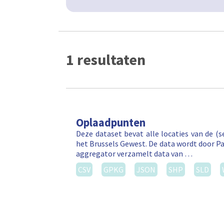
1 resultaten
Oplaadpunten
Deze dataset bevat alle locaties van de (
het Brussels Gewest. De data wordt door P
aggregator verzamelt data van …
CSV
GPKG
JSON
SHP
SLD