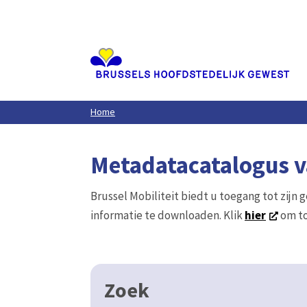
Aller
au
contenu
principal
Home
Metadatacatalogus va
Brussel Mobiliteit biedt u toegang tot zijn 
informatie te downloaden. Klik
hier
om to
Zoek