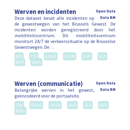
Werven en incidenten
Open Data
Deze dataset bevat alle incidenten op
Data BM
de gewestwegen van het Brussels Gewest. De
incidenten worden geregistreerd door het
mobiliteitscentrum. Dit mobiliteitscentrum
monitort 24/7 de verkeerssituatie op de Brusselse
Gewestwegen. De …
API
CSV
GPKG
JSON
SHP
SLD
WFS
WMS
Werven (communicatie)
Open Data
Belangrijke werven in het gewest,
Data BM
geëncodeerd voor de portaalsite.
CSV
GPKG
JSON
SHP
SLD
WFS
WMS