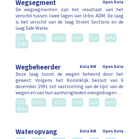
Wegsegment
Open Data
De wegsegmenten zijn het resultaat van het
verschil tussen twee lagen van Urbis ADM. De laag
is het verschil van de laag Street Sections en de
laag Side Walks.
CSV
GPKG
JSON
SHP
SLD
WFS
WMS
Wegbeheerder
Data BM
Open Data
Deze laag toont de wegen beheerd door het
gewest: Volgens het Koninklijk besluit van 6
december 1991 tot vaststelling van de lijst van de
wegen en van hun aanhorigheden overgedragen …
CSV
GPKG
JSON
SHP
SLD
WFS
WMS
Wateropvang
Data BM
Open Data