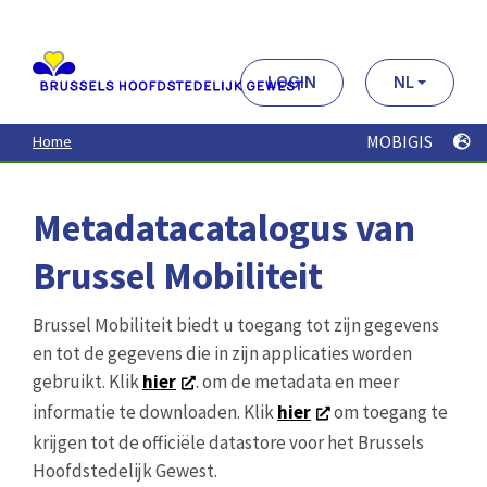
Aller
au
contenu
principal
LOGIN
NL
MOBIGIS
Home
Metadatacatalogus van
Brussel Mobiliteit
Brussel Mobiliteit biedt u toegang tot zijn gegevens
en tot de gegevens die in zijn applicaties worden
gebruikt. Klik
hier
. om de metadata en meer
informatie te downloaden. Klik
hier
om toegang te
krijgen tot de officiële datastore voor het Brussels
Hoofdstedelijk Gewest.