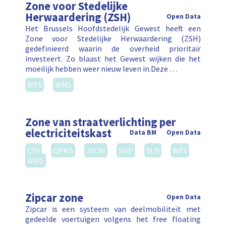
Zone voor Stedelijke
Herwaardering (ZSH)
Open Data
Het Brussels Hoofdstedelijk Gewest heeft een
Zone voor Stedelijke Herwaardering (ZSH)
gedefinieerd waarin de overheid prioritair
investeert. Zo blaast het Gewest wijken die het
moeilijk hebben weer nieuw leven in.Deze …
WFS
WMS
Zone van straatverlichting per
electriciteitskast
Data BM
Open Data
CSV
GPKG
JSON
SHP
SLD
WFS
WMS
Zipcar zone
Open Data
Zipcar is een systeem van deelmobiliteit met
gedeelde voertuigen volgens het free floating