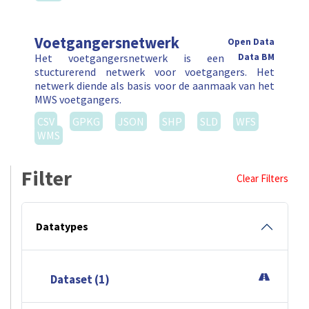
Voetgangersnetwerk
Open Data
Het voetgangersnetwerk is een
Data BM
stucturerend netwerk voor voetgangers. Het
netwerk diende als basis voor de aanmaak van het
MWS voetgangers.
CSV
GPKG
JSON
SHP
SLD
WFS
WMS
Filter
Clear Filters
Datatypes
Dataset (1)