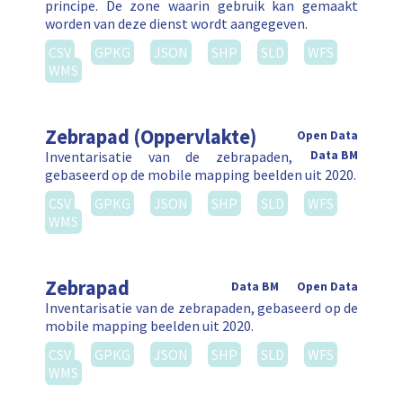
principe. De zone waarin gebruik kan gemaakt
worden van deze dienst wordt aangegeven.
CSV
GPKG
JSON
SHP
SLD
WFS
WMS
Zebrapad (Oppervlakte)
Open Data
Inventarisatie van de zebrapaden,
Data BM
gebaseerd op de mobile mapping beelden uit 2020.
CSV
GPKG
JSON
SHP
SLD
WFS
WMS
Zebrapad
Data BM
Open Data
Inventarisatie van de zebrapaden, gebaseerd op de
mobile mapping beelden uit 2020.
CSV
GPKG
JSON
SHP
SLD
WFS
WMS