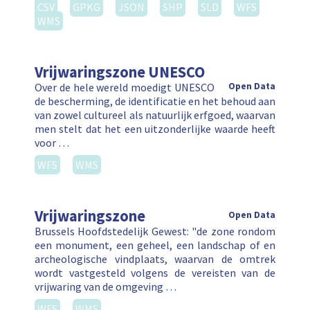
CSV
GPKG
JSON
SHP
SLD
WFS
WMS
Vrijwaringszone UNESCO
Over de hele wereld moedigt UNESCO
Open Data
de bescherming, de identificatie en het behoud aan
van zowel cultureel als natuurlijk erfgoed, waarvan
men stelt dat het een uitzonderlijke waarde heeft
voor …
WFS
WMS
Vrijwaringszone
Open Data
Brussels Hoofdstedelijk Gewest: "de zone rondom
een monument, een geheel, een landschap of en
archeologische vindplaats, waarvan de omtrek
wordt vastgesteld volgens de vereisten van de
vrijwaring van de omgeving …
WFS
WMS