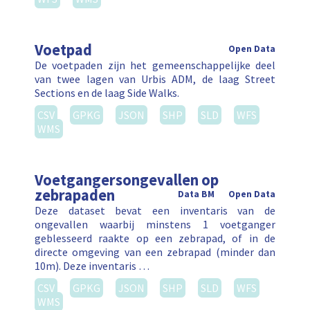
Voetpad
Open Data
De voetpaden zijn het gemeenschappelijke deel
van twee lagen van Urbis ADM, de laag Street
Sections en de laag Side Walks.
CSV
GPKG
JSON
SHP
SLD
WFS
WMS
Voetgangersongevallen op
zebrapaden
Data BM
Open Data
Deze dataset bevat een inventaris van de
ongevallen waarbij minstens 1 voetganger
geblesseerd raakte op een zebrapad, of in de
directe omgeving van een zebrapad (minder dan
10m). Deze inventaris …
CSV
GPKG
JSON
SHP
SLD
WFS
WMS