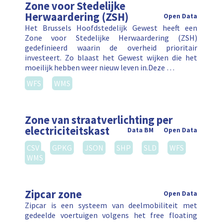
Zone voor Stedelijke
Herwaardering (ZSH)
Open Data
Het Brussels Hoofdstedelijk Gewest heeft een
Zone voor Stedelijke Herwaardering (ZSH)
gedefinieerd waarin de overheid prioritair
investeert. Zo blaast het Gewest wijken die het
moeilijk hebben weer nieuw leven in.Deze …
WFS
WMS
Zone van straatverlichting per
electriciteitskast
Data BM
Open Data
CSV
GPKG
JSON
SHP
SLD
WFS
WMS
Zipcar zone
Open Data
Zipcar is een systeem van deelmobiliteit met
gedeelde voertuigen volgens het free floating