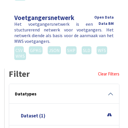
Voetgangersnetwerk
Open Data
Het voetgangersnetwerk is een
Data BM
stucturerend netwerk voor voetgangers. Het
netwerk diende als basis voor de aanmaak van het
MWS voetgangers.
CSV
GPKG
JSON
SHP
SLD
WFS
WMS
Filter
Clear Filters
Datatypes
Dataset (1)