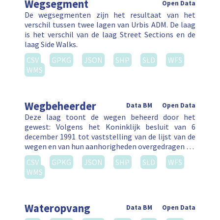
Wegsegment
Open Data
De wegsegmenten zijn het resultaat van het
verschil tussen twee lagen van Urbis ADM. De laag
is het verschil van de laag Street Sections en de
laag Side Walks.
CSV
GPKG
JSON
SHP
SLD
WFS
WMS
Wegbeheerder
Data BM
Open Data
Deze laag toont de wegen beheerd door het
gewest: Volgens het Koninklijk besluit van 6
december 1991 tot vaststelling van de lijst van de
wegen en van hun aanhorigheden overgedragen …
CSV
GPKG
JSON
SHP
SLD
WFS
WMS
Wateropvang
Data BM
Open Data