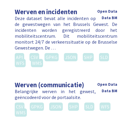
Werven en incidenten
Open Data
Deze dataset bevat alle incidenten op
Data BM
de gewestwegen van het Brussels Gewest. De
incidenten worden geregistreerd door het
mobiliteitscentrum. Dit mobiliteitscentrum
monitort 24/7 de verkeerssituatie op de Brusselse
Gewestwegen. De …
API
CSV
GPKG
JSON
SHP
SLD
WFS
WMS
Werven (communicatie)
Open Data
Belangrijke werven in het gewest,
Data BM
geëncodeerd voor de portaalsite.
CSV
GPKG
JSON
SHP
SLD
WFS
WMS