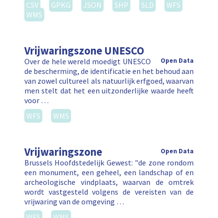
CSV
GPKG
JSON
SHP
SLD
WFS
WMS
Vrijwaringszone UNESCO
Over de hele wereld moedigt UNESCO
Open Data
de bescherming, de identificatie en het behoud aan
van zowel cultureel als natuurlijk erfgoed, waarvan
men stelt dat het een uitzonderlijke waarde heeft
voor …
WFS
WMS
Vrijwaringszone
Open Data
Brussels Hoofdstedelijk Gewest: "de zone rondom
een monument, een geheel, een landschap of en
archeologische vindplaats, waarvan de omtrek
wordt vastgesteld volgens de vereisten van de
vrijwaring van de omgeving …
WFS
WMS