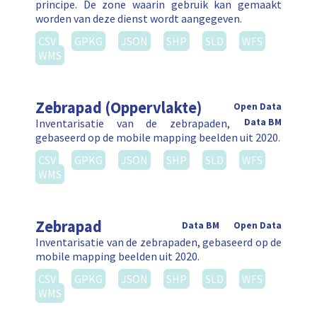
principe. De zone waarin gebruik kan gemaakt
worden van deze dienst wordt aangegeven.
CSV
GPKG
JSON
SHP
SLD
WFS
WMS
Zebrapad (Oppervlakte)
Open Data
Inventarisatie van de zebrapaden,
Data BM
gebaseerd op de mobile mapping beelden uit 2020.
CSV
GPKG
JSON
SHP
SLD
WFS
WMS
Zebrapad
Data BM
Open Data
Inventarisatie van de zebrapaden, gebaseerd op de
mobile mapping beelden uit 2020.
CSV
GPKG
JSON
SHP
SLD
WFS
WMS