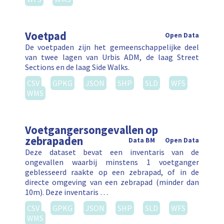
Voetpad
Open Data
De voetpaden zijn het gemeenschappelijke deel
van twee lagen van Urbis ADM, de laag Street
Sections en de laag Side Walks.
CSV
GPKG
JSON
SHP
SLD
WFS
WMS
Voetgangersongevallen op
zebrapaden
Data BM
Open Data
Deze dataset bevat een inventaris van de
ongevallen waarbij minstens 1 voetganger
geblesseerd raakte op een zebrapad, of in de
directe omgeving van een zebrapad (minder dan
10m). Deze inventaris …
CSV
GPKG
JSON
SHP
SLD
WFS
WMS