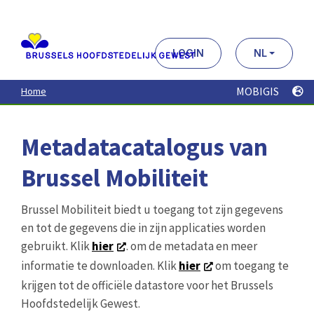
Aller
au
contenu
principal
LOGIN
NL
MOBIGIS
Home
Metadatacatalogus van
Brussel Mobiliteit
Brussel Mobiliteit biedt u toegang tot zijn gegevens
en tot de gegevens die in zijn applicaties worden
gebruikt. Klik
hier
. om de metadata en meer
informatie te downloaden. Klik
hier
om toegang te
krijgen tot de officiële datastore voor het Brussels
Hoofdstedelijk Gewest.