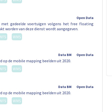
Open Data
t met gedeelde voertuigen volgens het free floating
akt worden van deze dienst wordt aangegeven.
WFS
WMS
Data BM
Open Data
rd op de mobile mapping beelden uit 2020.
WFS
WMS
Data BM
Open Data
rd op de mobile mapping beelden uit 2020.
WFS
WMS