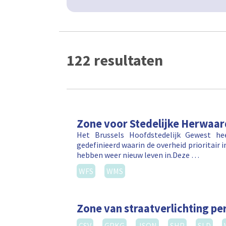
122 resultaten
Zone voor Stedelijke Herwaar
Het Brussels Hoofdstedelijk Gewest he
gedefinieerd waarin de overheid prioritair 
hebben weer nieuw leven in.Deze …
WFS
WMS
Zone van straatverlichting per
CSV
GPKG
JSON
SHP
SLD