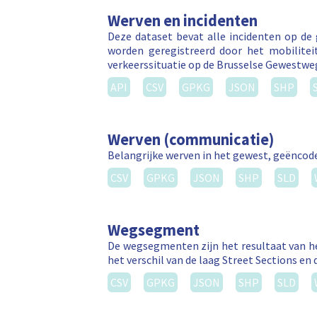
Werven en incidenten
Deze dataset bevat alle incidenten op de
worden geregistreerd door het mobilitei
verkeerssituatie op de Brusselse Gewestw
API
CSV
GPKG
JSON
SHP
Werven (communicatie)
Belangrijke werven in het gewest, geëncode
CSV
GPKG
JSON
SHP
SLD
Wegsegment
De wegsegmenten zijn het resultaat van he
het verschil van de laag Street Sections en 
CSV
GPKG
JSON
SHP
SLD