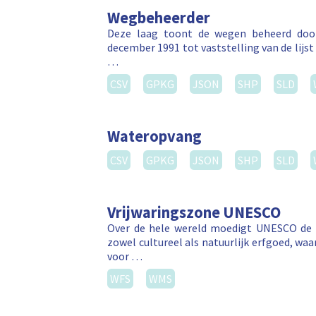
Wegbeheerder
Deze laag toont de wegen beheerd door
december 1991 tot vaststelling van de lij
…
CSV
GPKG
JSON
SHP
SLD
Wateropvang
CSV
GPKG
JSON
SHP
SLD
Vrijwaringszone UNESCO
Over de hele wereld moedigt UNESCO de b
zowel cultureel als natuurlijk erfgoed, wa
voor …
WFS
WMS