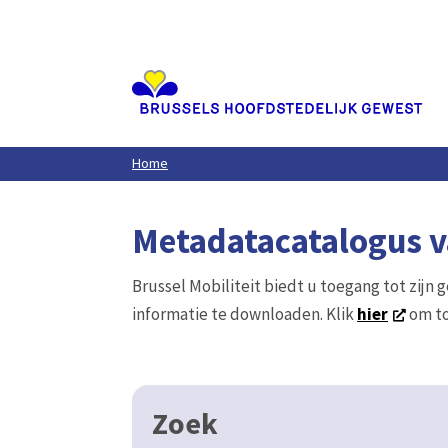
Aller
au
contenu
principal
Home
Metadatacatalogus va
Brussel Mobiliteit biedt u toegang tot zijn 
informatie te downloaden. Klik
hier
om to
Zoek