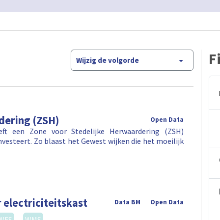
F
Wijzig de volgorde
dering (ZSH)
Open Data
eft een Zone voor Stedelijke Herwaardering (ZSH)
investeert. Zo blaast het Gewest wijken die het moeilijk
 electriciteitskast
Data BM
Open Data
WFS
WMS