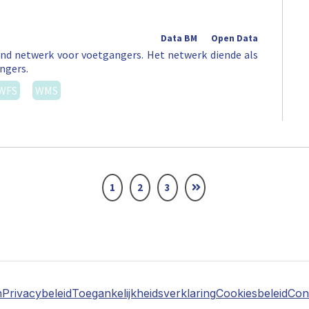
Data BM
Open Data
nd netwerk voor voetgangers. Het netwerk diende als
ngers.
WFS
WMS
1
2
3
n
Privacybeleid
Toegankelijkheidsverklaring
Cookiesbeleid
Con