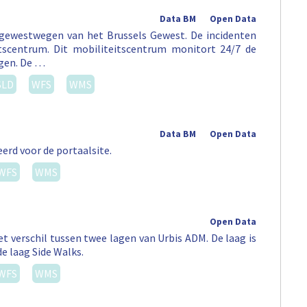
Data BM
Open Data
 gewestwegen van het Brussels Gewest. De incidenten
tscentrum. Dit mobiliteitscentrum monitort 24/7 de
egen. De …
SLD
WFS
WMS
Data BM
Open Data
erd voor de portaalsite.
WFS
WMS
Open Data
t verschil tussen twee lagen van Urbis ADM. De laag is
de laag Side Walks.
WFS
WMS