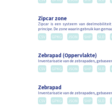
Zipcar zone
Zipcar is een systeem van deelmobilitei
principe. De zone waarin gebruik kan gema
CSV
GPKG
JSON
SHP
SLD
Zebrapad (Oppervlakte)
Inventarisatie van de zebrapaden, gebasee
CSV
GPKG
JSON
SHP
SLD
Zebrapad
Inventarisatie van de zebrapaden, gebasee
CSV
GPKG
JSON
SHP
SLD