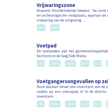
Vrijwaringszone
Brussels Hoofdstedelijk Gewest: "de zon
en archeologische vindplaats, waarvan de 
vrijwaring van de omgeving …
WFS
WMS
Voetpad
De voetpaden zijn het gemeenschappelijk
Sections en de laag Side Walks.
CSV
GPKG
JSON
SHP
SLD
Voetgangersongevallen op z
Deze dataset bevat een inventaris van de 
raakte op een zebrapad, of in de direct
inventaris …
CSV
GPKG
JSON
SHP
SLD