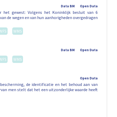
Data BM
Open Data
 het gewest: Volgens het Koninklijk besluit van 6
st van de wegen en van hun aanhorigheden overgedragen
WFS
WMS
Data BM
Open Data
WFS
WMS
Open Data
escherming, de identificatie en het behoud aan van
arvan men stelt dat het een uitzonderlijke waarde heeft