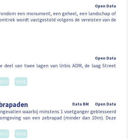
Open Data
e rondom een monument, een geheel, een landschap of
omtrek wordt vastgesteld volgens de vereisten van de
Open Data
e deel van twee lagen van Urbis ADM, de laag Street
WFS
WMS
ebrapaden
Data BM
Open Data
ongevallen waarbij minstens 1 voetganger geblesseerd
e omgeving van een zebrapad (minder dan 10m). Deze
WFS
WMS