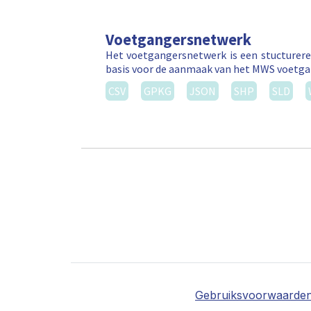
Voetgangersnetwerk
Het voetgangersnetwerk is een stucturere
basis voor de aanmaak van het MWS voetga
CSV
GPKG
JSON
SHP
SLD
Gebruiksvoorwaarde