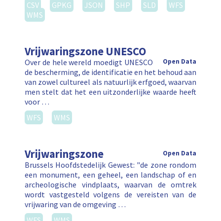
CSV
GPKG
JSON
SHP
SLD
WFS
WMS
Vrijwaringszone UNESCO
Over de hele wereld moedigt UNESCO
Open Data
de bescherming, de identificatie en het behoud aan
van zowel cultureel als natuurlijk erfgoed, waarvan
men stelt dat het een uitzonderlijke waarde heeft
voor …
WFS
WMS
Vrijwaringszone
Open Data
Brussels Hoofdstedelijk Gewest: "de zone rondom
een monument, een geheel, een landschap of en
archeologische vindplaats, waarvan de omtrek
wordt vastgesteld volgens de vereisten van de
vrijwaring van de omgeving …
WFS
WMS