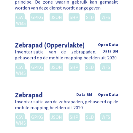
principe. De zone waarin gebruik kan gemaakt
worden van deze dienst wordt aangegeven.
CSV
GPKG
JSON
SHP
SLD
WFS
WMS
Zebrapad (Oppervlakte)
Open Data
Inventarisatie van de zebrapaden,
Data BM
gebaseerd op de mobile mapping beelden uit 2020.
CSV
GPKG
JSON
SHP
SLD
WFS
WMS
Zebrapad
Data BM
Open Data
Inventarisatie van de zebrapaden, gebaseerd op de
mobile mapping beelden uit 2020.
CSV
GPKG
JSON
SHP
SLD
WFS
WMS