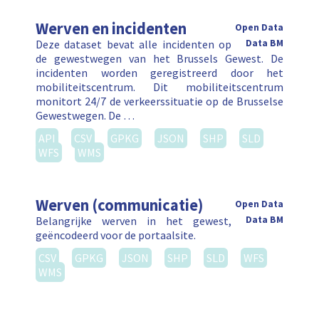
Werven en incidenten
Open Data
Deze dataset bevat alle incidenten op
Data BM
de gewestwegen van het Brussels Gewest. De
incidenten worden geregistreerd door het
mobiliteitscentrum. Dit mobiliteitscentrum
monitort 24/7 de verkeerssituatie op de Brusselse
Gewestwegen. De …
API
CSV
GPKG
JSON
SHP
SLD
WFS
WMS
Werven (communicatie)
Open Data
Belangrijke werven in het gewest,
Data BM
geëncodeerd voor de portaalsite.
CSV
GPKG
JSON
SHP
SLD
WFS
WMS