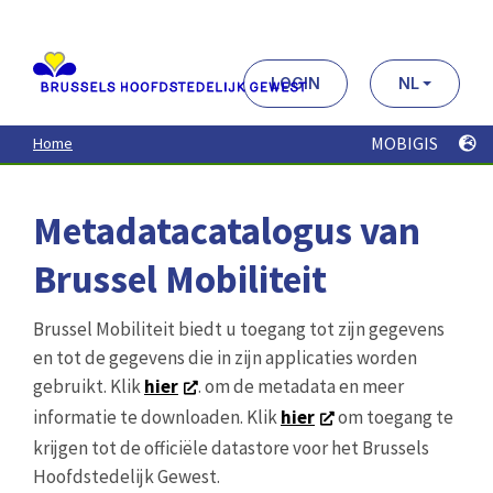
Aller
au
contenu
principal
LOGIN
NL
MOBIGIS
Home
Metadatacatalogus van
Brussel Mobiliteit
Brussel Mobiliteit biedt u toegang tot zijn gegevens
en tot de gegevens die in zijn applicaties worden
gebruikt. Klik
hier
. om de metadata en meer
informatie te downloaden. Klik
hier
om toegang te
krijgen tot de officiële datastore voor het Brussels
Hoofdstedelijk Gewest.