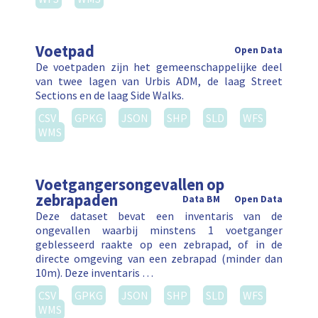
Voetpad
Open Data
De voetpaden zijn het gemeenschappelijke deel
van twee lagen van Urbis ADM, de laag Street
Sections en de laag Side Walks.
CSV
GPKG
JSON
SHP
SLD
WFS
WMS
Voetgangersongevallen op
zebrapaden
Data BM
Open Data
Deze dataset bevat een inventaris van de
ongevallen waarbij minstens 1 voetganger
geblesseerd raakte op een zebrapad, of in de
directe omgeving van een zebrapad (minder dan
10m). Deze inventaris …
CSV
GPKG
JSON
SHP
SLD
WFS
WMS