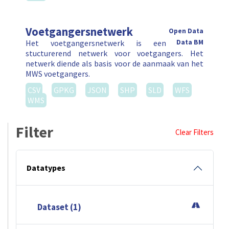
Voetgangersnetwerk
Open Data
Het voetgangersnetwerk is een
Data BM
stucturerend netwerk voor voetgangers. Het
netwerk diende als basis voor de aanmaak van het
MWS voetgangers.
CSV
GPKG
JSON
SHP
SLD
WFS
WMS
Filter
Clear Filters
Datatypes
Dataset (1)