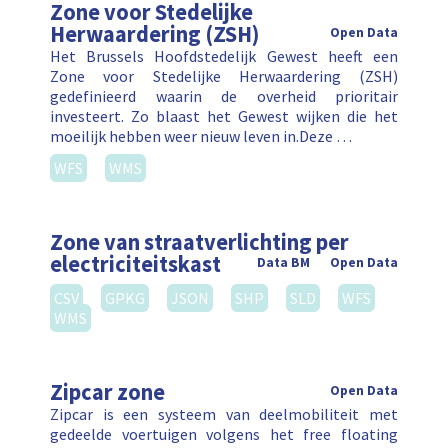
Zone voor Stedelijke
Herwaardering (ZSH)
Open Data
Het Brussels Hoofdstedelijk Gewest heeft een
Zone voor Stedelijke Herwaardering (ZSH)
gedefinieerd waarin de overheid prioritair
investeert. Zo blaast het Gewest wijken die het
moeilijk hebben weer nieuw leven in.Deze …
WFS
WMS
Zone van straatverlichting per
electriciteitskast
Data BM
Open Data
CSV
GPKG
JSON
SHP
SLD
WFS
WMS
Zipcar zone
Open Data
Zipcar is een systeem van deelmobiliteit met
gedeelde voertuigen volgens het free floating